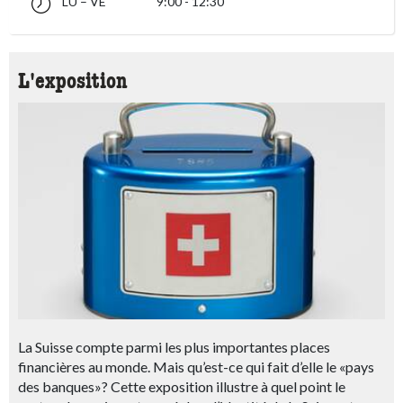
LU – VE
9:00 - 12:30
lundi jusqu’à vendredi 09:00 - 12:30
accessibility.sr-only.opening_hours
L'exposition
La Suisse compte parmi les plus importantes places
financières au monde. Mais qu’est-ce qui fait d’elle le «pays
des banques»? Cette exposition illustre à quel point le