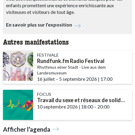
enfants promettent une expérience enrichissante aux
visiteuses et visiteurs de tout âge.
En savoir plus sur l’exposition
Autres manifestations
FESTIVALE
Rundfunk.fm Radio Festival
Rhythmus einer Stadt - Live aus dem
Landesmuseum
16 juillet
accessibility.time_to
–
5 septembre 2026
|
17:00
FOCUS
Travail du sexe et réseaux de solidarité – le rôle des communautés et des ...
10 septembre 2026
|
18:00
accessibility.time_t
–
20:00
Afficher l’agenda