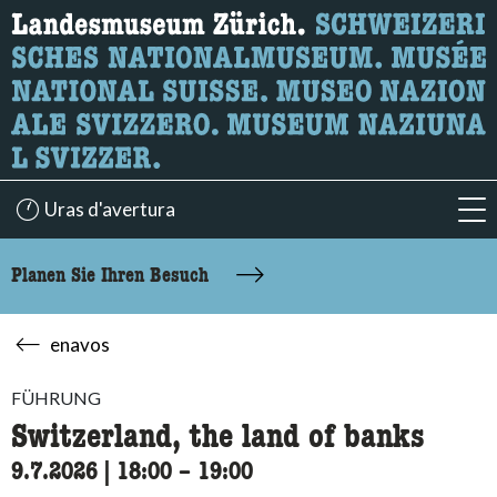
Wonach suchen Sie?
Hier können Sie nach Inhalten der Seite suchen.
Uras d'avertura
acc
Planen Sie Ihren Besuch
enavos
FÜHRUNG
Switzerland, the land of banks
9.7.2026
|
18:00
accessibility.time_to
–
19:00