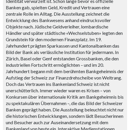
Identität verwurzelt ist. Schon lange bevor es offizielle
Banken gab, spielten Geld, Kredit und Vertrauen eine
zentrale Rolle im Alltag. Die Ausstellung zeichnet die
Entwicklung des Bankwesens anhand eindrucksvoller
Objekte nach. Jüdische Geldverleiher, lombardische
Händler und später städtische «Wechselstuben» legten den
Grundstein für den modernen Finanzplatz. Im 19.
Jahrhundert prägten Sparkassen und Kantonalbanken das
Bild der Bank als verlässliche Institution für jedermann. In
Zürich, Basel oder Genf entstanden Grossbanken, die den
industriellen Fortschritt ermöglichten – und im 20.
Jahrhundert begann mit dem berühmten Bankgeheimnis der
Aufstieg der Schweiz zur Finanzdrehscheibe von Weltrang.
Doch das Vertrauen ins Bankenland Schweiz ist nicht
unerschütterlich. Immer wieder waren es Krisen – von
Konkursen über internationale Kritik am Bankgeheimnis bis
zu spektakulären Übernahmen –, die das Bild der Schweizer
Banken geprägt haben. Die Ausstellung beleuchtet nicht nur
die historischen Entwicklungen, sondern lädt Besucherinnen
und Besucher auch zur Auseinandersetzung mit dem
Bankenland von heute ein. Interaktive Medienstationen,