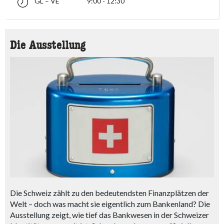
GL – VE
9:00 - 12:30
glindesdi fin venderdi 09:00 - 12:30
accessibility.sr-only.opening_hours
Die Ausstellung
Die Schweiz zählt zu den bedeutendsten Finanzplätzen der
Welt – doch was macht sie eigentlich zum Bankenland? Die
Ausstellung zeigt, wie tief das Bankwesen in der Schweizer