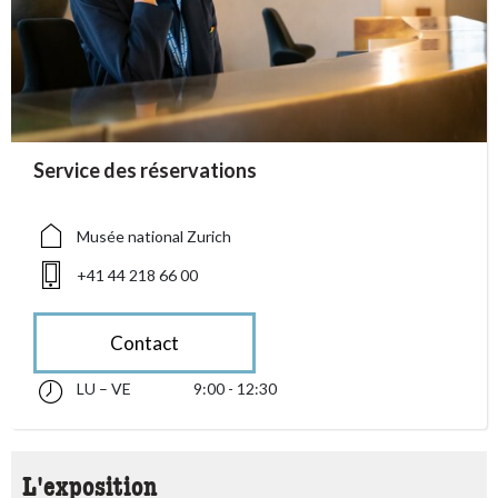
accessibility.sr-only.person_card_info
Service des réservations
accessibility.sr-only.museum
accessibility.sr-only.phone
Musée national Zurich
+41 44 218 66 00
Contact
LU – VE
9:00 - 12:30
lundi jusqu’à vendredi 09:00 - 12:30
accessibility.sr-only.opening_hours
L'exposition