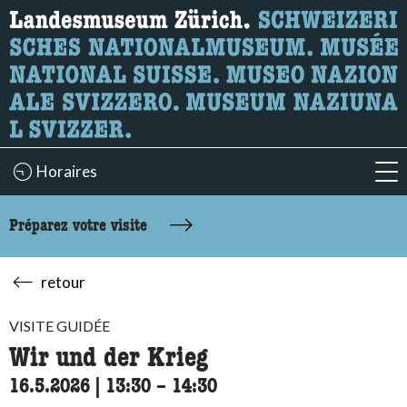
Recherche
Ici, vous pouvez rechercher le contenu de la page.
Horaires
acc
Préparez votre visite
retour
VISITE GUIDÉE
Wir und der Krieg
16.5.2026
|
13:30
accessibility.time_to
–
14:30