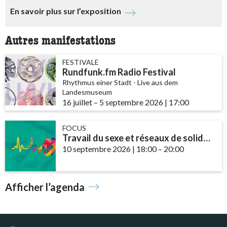
En savoir plus sur l’exposition
Autres manifestations
FESTIVALE
Rundfunk.fm Radio Festival
Rhythmus einer Stadt - Live aus dem
Landesmuseum
16 juillet
accessibility.time_to
–
5 septembre 2026
|
17:00
FOCUS
Travail du sexe et réseaux de solidarité – le rôle des communautés et des ...
10 septembre 2026
|
18:00
accessibility.time_t
–
20:00
Afficher l’agenda