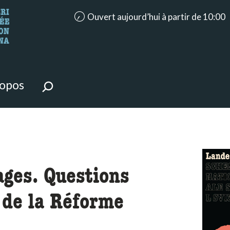
accessibility.aria.opening_hours: Ouvert a
Ouvert aujourd’hui à partir de 10:00
ntenu de la page.
ropos
ages. Questions
 de la Réforme
me_to