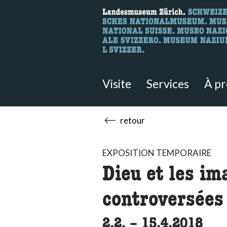
Recherche
Ici, vous pouvez rechercher le co
Visite
Services
À p
retour
EXPOSITION TEMPORAIRE
Dieu et les im
controversées
2.2.
accessibility.ti
–
15.4.2018