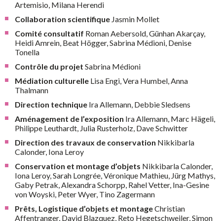
Artemisio, Milana Herendi
Collaboration scientifique
Jasmin Mollet
Comité consultatif
Roman Aebersold, Günhan Akarçay,
Heidi Amrein, Beat Högger, Sabrina Médioni, Denise
Tonella
Contrôle du projet
Sabrina Médioni
Médiation culturelle
Lisa Engi, Vera Humbel, Anna
Thalmann
Direction technique
Ira Allemann, Debbie Sledsens
Aménagement de l’exposition
Ira Allemann, Marc Hägeli,
Philippe Leuthardt, Julia Rusterholz, Dave Schwitter
Direction des travaux de conservation
Nikkibarla
Calonder, Iona Leroy
Conservation et montage d’objets
Nikkibarla Calonder,
Iona Leroy, Sarah Longrée, Véronique Mathieu, Jürg Mathys,
Gaby Petrak, Alexandra Schorpp, Rahel Vetter, Ina-Gesine
von Woyski, Peter Wyer, Tino Zagermann
Prêts, Logistique d’objets et montage
Christian
Affentranger, David Blazquez, Reto Hegetschweiler, Simon