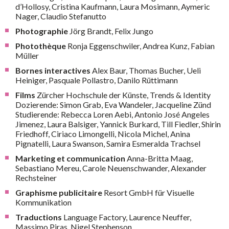
d’Hollosy, Cristina Kaufmann, Laura Mosimann, Aymeric
Nager, Claudio Stefanutto
Photographie
Jörg Brandt, Felix Jungo
Photothèque
Ronja Eggenschwiler, Andrea Kunz, Fabian
Müller
Bornes interactives
Alex Baur, Thomas Bucher, Ueli
Heiniger, Pasquale Pollastro, Danilo Rüttimann
Films
Zürcher Hochschule der Künste, Trends & Identity
Dozierende: Simon Grab, Eva Wandeler, Jacqueline Zünd
Studierende: Rebecca Loren Aebi, Antonio José Angeles
Jimenez, Laura Balsiger, Yannick Burkard, Till Fiedler, Shirin
Friedhoff, Ciriaco Limongelli, Nicola Michel, Anina
Pignatelli, Laura Swanson, Samira Esmeralda Trachsel
Marketing et communication
Anna-Britta Maag,
Sebastiano Mereu, Carole Neuenschwander, Alexander
Rechsteiner
Graphisme publicitaire
Resort GmbH für Visuelle
Kommunikation
Traductions
Language Factory, Laurence Neuffer,
Massimo Piras, Nigel Stephenson