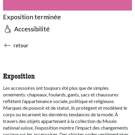
Exposition terminée
Accessibilité
accessibility.sr-only.body-term
retour
Exposition
Les accessoires ont toujours été plus que de simples
ornements: chapeaux, foulards, gants, sacs et chaussures
reflètent l’appartenance sociale, politique et religieuse.
Marques de pouvoir et de statut, ils protègent et modèlent le
corps ou incarnent les dernières tendances de la mode. À
travers des objets appartenant à la collection du Musée
national suisse, l’exposition montre l’impact des changements
sociaux sur les accessoires. Des strictes codes vestimentaires