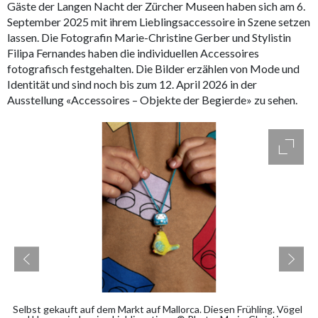
Gäste der Langen Nacht der Zürcher Museen haben sich am 6.
September 2025 mit ihrem Lieblingsaccessoire in Szene setzen
lassen. Die Fotografin Marie-Christine Gerber und Stylistin
Filipa Fernandes haben die individuellen Accessoires
fotografisch festgehalten. Die Bilder erzählen von Mode und
Identität und sind noch bis zum 12. April 2026 in der
Ausstellung «Accessoires – Objekte der Begierde» zu sehen.
access
accessibility.slider.show_pre_image
ac
Selbst gekauft auf dem Markt auf Mallorca. Diesen Frühling. Vögel