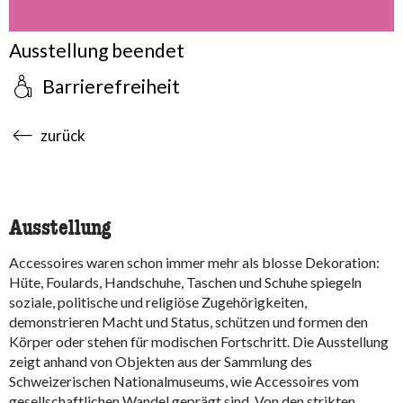
Ausstellung beendet
Barrierefreiheit
accessibility.sr-only.body-term
zurück
Ausstellung
Accessoires waren schon immer mehr als blosse Dekoration:
Hüte, Foulards, Handschuhe, Taschen und Schuhe spiegeln
soziale, politische und religiöse Zugehörigkeiten,
demonstrieren Macht und Status, schützen und formen den
Körper oder stehen für modischen Fortschritt. Die Ausstellung
zeigt anhand von Objekten aus der Sammlung des
Schweizerischen Nationalmuseums, wie Accessoires vom
gesellschaftlichen Wandel geprägt sind. Von den strikten