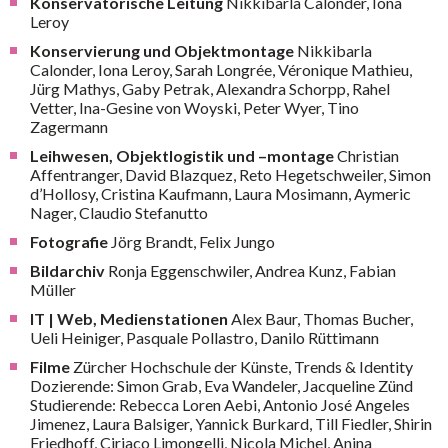
Konservatorische Leitung
Nikkibarla Calonder, Iona
Leroy
Konservierung und Objektmontage
Nikkibarla
Calonder, Iona Leroy, Sarah Longrée, Véronique Mathieu,
Jürg Mathys, Gaby Petrak, Alexandra Schorpp, Rahel
Vetter, Ina-Gesine von Woyski, Peter Wyer, Tino
Zagermann
Leihwesen, Objektlogistik und –montage
Christian
Affentranger, David Blazquez, Reto Hegetschweiler, Simon
d’Hollosy, Cristina Kaufmann, Laura Mosimann, Aymeric
Nager, Claudio Stefanutto
Fotografie
Jörg Brandt, Felix Jungo
Bildarchiv
Ronja Eggenschwiler, Andrea Kunz, Fabian
Müller
IT | Web, Medienstationen
Alex Baur, Thomas Bucher,
Ueli Heiniger, Pasquale Pollastro, Danilo Rüttimann
Filme
Zürcher Hochschule der Künste, Trends & Identity
Dozierende: Simon Grab, Eva Wandeler, Jacqueline Zünd
Studierende: Rebecca Loren Aebi, Antonio José Angeles
Jimenez, Laura Balsiger, Yannick Burkard, Till Fiedler, Shirin
Friedhoff, Ciriaco Limongelli, Nicola Michel, Anina