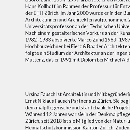
Hans Kollhoff im Rahmen der Professur für Ent
der ETH Zürich. Im Jahr 2000 wurde er in den B
Architektinnen und Architekten aufgenommen. 
Universitätsprofessor an der Technischen Univer
Nach einem gestalterischen Vorkurs an der Kun
1982–1983 absolvierte Marco Zünd 1983–1987 e
Hochbauzeichner bei Fierz & Baader Architekte
folgte ein Studium der Architektur an der Ingeni
Muttenz, das er 1991 mit Diplom bei Michael Ald
Ursina Fausch ist Architektin und Mitbegründer
Ernst Niklaus Fausch Partner aus Zürich. Sie begl
denkmalpflegerische und städtebauliche Projekte
Während 12 Jahren war sie in der Denkmalpfleg
Zürich, seit 2018 ist sie Mitglied von der Natur-
Heimatschutzkommission Kanton Zürich. Zudem u