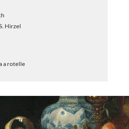
ch
S. Hirzel
 a rotelle