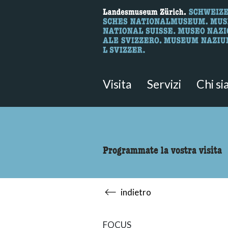
Ricerca
Qui è possibile cercare i contenut
Visita
Servizi
Chi s
Programmate la vostra visita
indietro
FOCUS