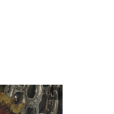
accessibility.slider.enlarge_ima