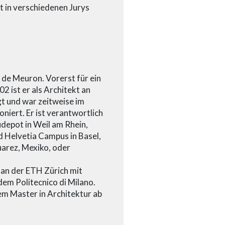
 in verschiedenen Jurys
 de Meuron. Vorerst für ein
 ist er als Architekt an
gt und war zeitweise im
niert. Er ist verantwortlich
udepot in Weil am Rhein,
nd Helvetia Campus in Basel,
uarez, Mexiko, oder
an der ETH Zürich mit
em Politecnico di Milano.
em Master in Architektur ab