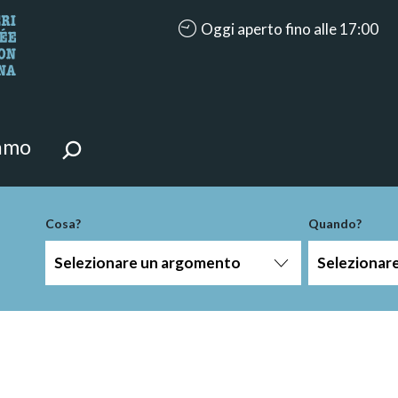
accessibility.aria.opening_hours: 
Oggi aperto fino alle 17:00
i della pagina.
iamo
Cosa?
Quando?
Selezionare un argomento
Selezionar