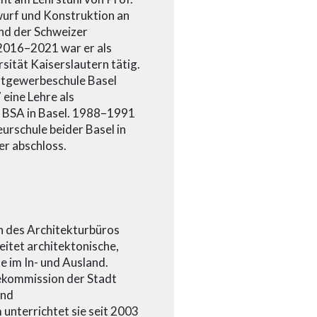
wurf und Konstruktion an
und der Schweizer
2016–2021 war er als
sität Kaiserslautern tätig.
stgewerbeschule Basel
ine Lehre als
n BSA in Basel. 1988–1991
eurschule beider Basel in
er abschloss.
in des Architekturbüros
eitet architektonische,
 im In- und Ausland.
ekommission der Stadt
und
nterrichtet sie seit 2003