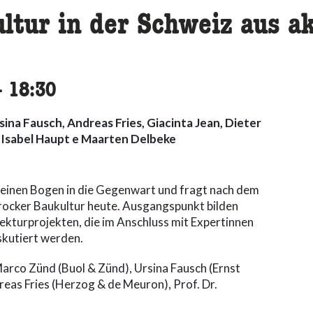
ltur in der Schweiz aus ak
ccessibility.time_to
–
18:30
ina Fausch, Andreas Fries, Giacinta Jean, Dieter
 Isabel Haupt e Maarten Delbeke
 einen Bogen in die Gegenwart und fragt nach dem
ocker Baukultur heute. Ausgangspunkt bilden
tekturprojekten, die im Anschluss mit Expertinnen
kutiert werden.
arco Zünd (Buol & Zünd), Ursina Fausch (Ernst
eas Fries (Herzog & de Meuron), Prof. Dr.