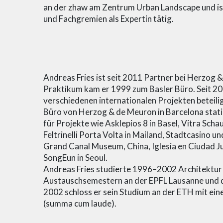
an der zhaw am Zentrum Urban Landscape und ist
und Fachgremien als Expertin tätig.
Andreas Fries ist seit 2011 Partner bei Herzog &
Praktikum kam er 1999 zum Basler Büro. Seit 2002
verschiedenen internationalen Projekten beteili
Büro von Herzog & de Meuron in Barcelona statio
für Projekte wie Asklepios 8 in Basel, Vitra Scha
Feltrinelli Porta Volta in Mailand, Stadtcasino u
Grand Canal Museum, China, Iglesia en Ciudad J
SongEun in Seoul.
Andreas Fries studierte 1996–2002 Architektur 
Austauschsemestern an der EPFL Lausanne und d
2002 schloss er sein Studium an der ETH mit ein
(summa cum laude).