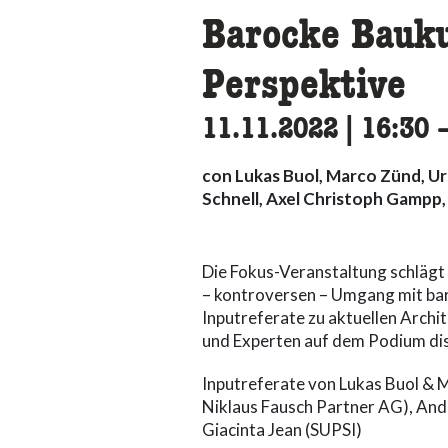
Barocke Bauku
Perspektive
11.11.2022
|
16:30
a
con Lukas Buol, Marco Zünd, Urs
Schnell, Axel Christoph Gampp,
Die Fokus-Veranstaltung schlägt
– kontroversen – Umgang mit bar
Inputreferate zu aktuellen Archi
und Experten auf dem Podium dis
Inputreferate von Lukas Buol & M
Niklaus Fausch Partner AG), Andr
Giacinta Jean (SUPSI)