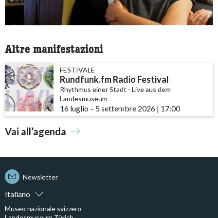
Altre manifestazioni
FESTIVALE
Rundfunk.fm Radio Festival
Rhythmus einer Stadt - Live aus dem
Landesmuseum
16 luglio
accessibility.time_to
–
5 settembre 2026
|
17:00
Vai all’agenda
Newsletter
Italiano
Museo nazionale svizzero
Landesmuseum Zürich