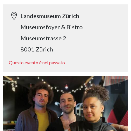
Landesmuseum Zürich
Museumsfoyer & Bistro
Museumstrasse 2
8001 Zürich
Questo evento è nel passato.
access