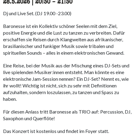
28.5.2026
|
20:30
accessibility.time_to
–
21:30
Dj und Live Set. (DJ 19.00 -23.00)
Baronesse ist ein Kollektiv schöner Seelen mit dem Ziel,
positive Energie und die Lust zu tanzen zu verbreiten. Dafür
erschaffen sie Reisen durch Klangwelten aus afrikanischer,
brasilianischer und funkiger Musik sowie tribalen und
spirituellen Sounds – alles in einem elektronischen Gewand.
Eine Reise, bei der Musik aus der Mischung eines DJ-Sets und
live spielenden Musiker:innen entsteht. Man könnte es eine
elektronische Jam-Session nennen? Ein DJ-Set? Nennt es, wie
ihr wollt! Wichtig ist nicht, sich zu sehr mit Definitionen
aufzuhalten, sondern loszulassen, zu tanzen und Spass zu
haben.
Für diesen Anlass tritt Baronesse als TRIO auf: Percussion, DJ,
Saxophon und Querflöte!
Das Konzert ist kostenlos und findet im Foyer statt.