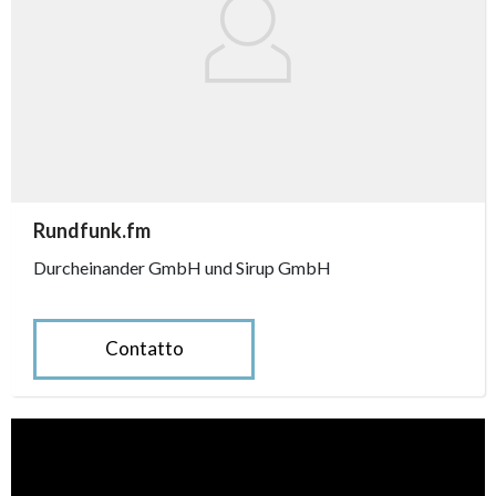
accessibility.sr-only.person_card_info
Rundfunk.fm
Durcheinander GmbH und Sirup GmbH
Contatto