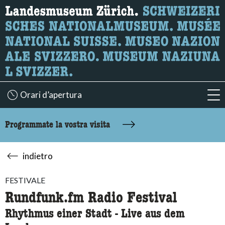
Ricerca
Qui è possibile cercare i contenuti della pagina.
Orari d’apertura
acc
Programmate la vostra visita
indietro
FESTIVALE
Rundfunk.fm Radio Festival
Rhythmus einer Stadt - Live aus dem