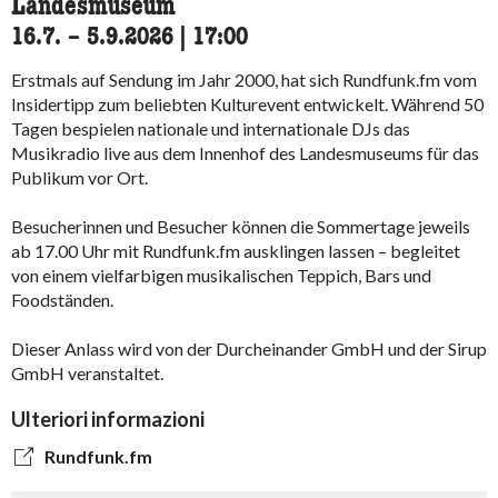
Landesmuseum
16.7.
accessibility.time_to
–
5.9.2026
|
17:00
Erstmals auf Sendung im Jahr 2000, hat sich Rundfunk.fm vom
Insidertipp zum beliebten Kulturevent entwickelt. Während 50
Tagen bespielen nationale und internationale DJs das
Musikradio live aus dem Innenhof des Landesmuseums für das
Publikum vor Ort.
Besucherinnen und Besucher können die Sommertage jeweils
ab 17.00 Uhr mit Rundfunk.fm ausklingen lassen – begleitet
von einem vielfarbigen musikalischen Teppich, Bars und
Foodständen.
Dieser Anlass wird von der Durcheinander GmbH und der Sirup
GmbH veranstaltet.
Ulteriori informazioni
Rundfunk.fm