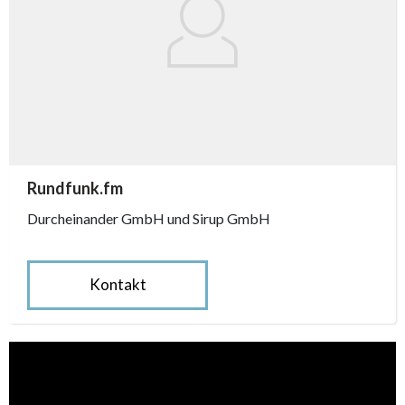
accessibility.sr-only.person_card_info
Rundfunk.fm
Durcheinander GmbH und Sirup GmbH
Kontakt