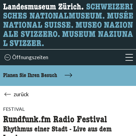
Wonach suchen Sie?
Hier können Sie nach Inhalten der Seite suchen.
Öffnungszeiten
acc
Planen Sie Ihren Besuch
zurück
FESTIVAL
Rundfunk.fm Radio Festival
Rhythmus einer Stadt - Live aus dem