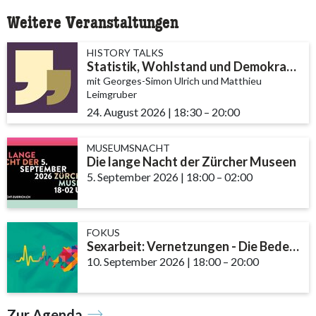
Weitere Veranstaltungen
HISTORY TALKS
Statistik, Wohlstand und Demokratie
mit Georges-Simon Ulrich und Matthieu
Leimgruber
24. August 2026
|
18:30
accessibility.time_to
–
20:00
MUSEUMSNACHT
Die lange Nacht der Zürcher Museen
5. September 2026
|
18:00
accessibility.time_to
–
02:00
FOKUS
Sexarbeit: Vernetzungen - Die Bedeutung von Community und Fachstellen
10. September 2026
|
18:00
accessibility.time_t
–
20:00
Zur Agenda