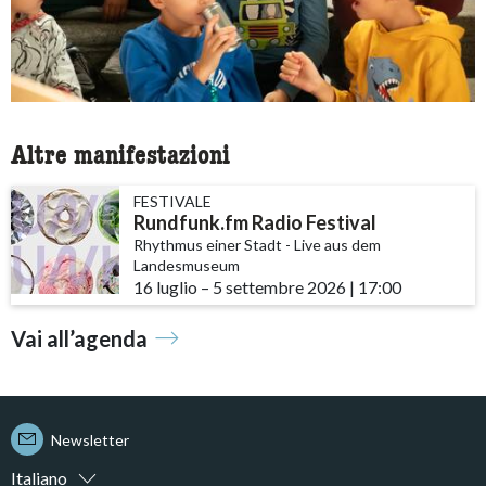
Altre manifestazioni
FESTIVALE
Rundfunk.fm Radio Festival
Rhythmus einer Stadt - Live aus dem
Landesmuseum
16 luglio
accessibility.time_to
–
5 settembre 2026
|
17:00
Vai all’agenda
Newsletter
Italiano