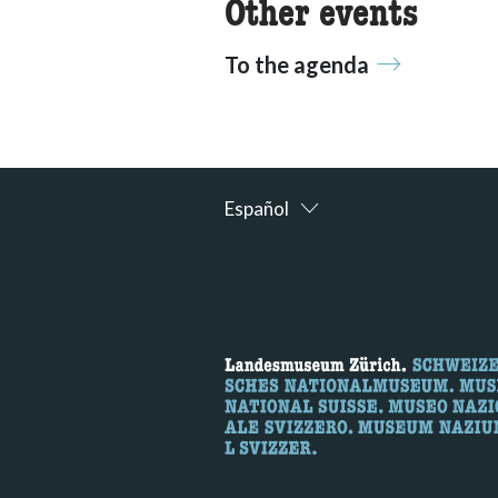
Other events
To the agenda
Español