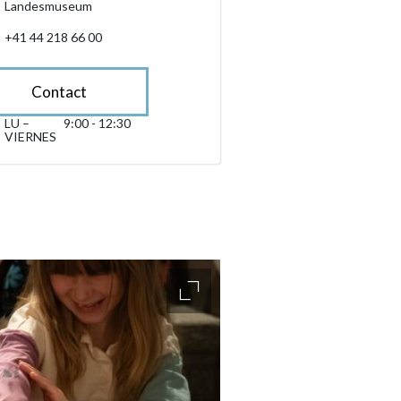
Landesmuseum
+41 44 218 66 00
Contact
LU –
9:00 - 12:30
lunes till viernes 09:00 - 12:30
VIERNES
sibility.sr-only.opening_hours
accessibility.slider.enlarge_ima