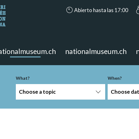
accessibility.aria.opening_hours
Abierto hasta las 17:00
looking for?
on the page.
ationalmuseum.ch
nationalmuseum.ch
What?
When?
Choose a topic
Choose da