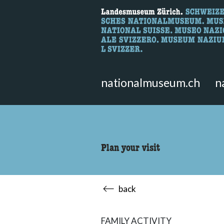
What are you 
Here you can search for content 
nationalmuseum.ch
n
Plan your visit
back
FAMILY ACTIVITY