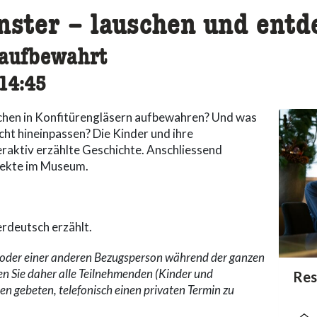
nster – lauschen und entd
 aufbewahrt
cessibility.time_to
14:45
sachen in Konfitürengläsern aufbewahren? Und was
icht hineinpassen? Die Kinder und ihre
eraktiv erzählte Geschichte. Anschliessend
jekte im Museum.
rdeutsch erzählt.
n oder einer anderen Bezugsperson während der ganzen
en Sie daher alle Teilnehmenden (Kinder und
acc
Res
acce
acce
 gebeten, telefonisch einen privaten Termin zu