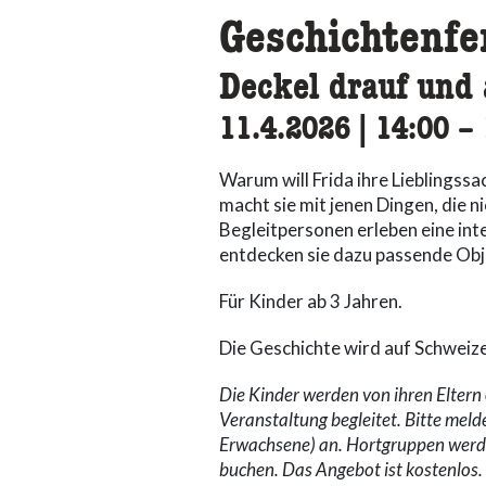
Geschichtenfe
Deckel drauf und
11.4.2026
|
14:00
ac
–
Warum will Frida ihre Lieblings
macht sie mit jenen Dingen, die n
Begleitpersonen erleben eine int
entdecken sie dazu passende Ob
Für Kinder ab 3 Jahren.
Die Geschichte wird auf Schweize
Die Kinder werden von ihren Elter
Veranstaltung begleitet. Bitte meld
Erwachsene) an. Hortgruppen werden
buchen. Das Angebot ist kostenlos.