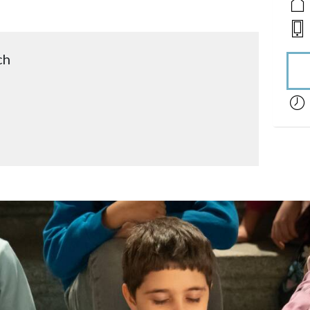
ch
acces