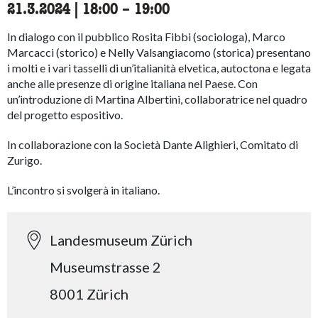
21.3.2024
|
18:00
accessibility.time_to
–
19:00
In dialogo con il pubblico Rosita Fibbi (sociologa), Marco
Marcacci (storico) e Nelly Valsangiacomo (storica) presentano
i molti e i vari tasselli di un’italianità elvetica, autoctona e legata
anche alle presenze di origine italiana nel Paese. Con
un’introduzione di Martina Albertini, collaboratrice nel quadro
del progetto espositivo.
In collaborazione con la Società Dante Alighieri, Comitato di
Zurigo.
L’incontro si svolgerà in italiano.
Landesmuseum Zürich
Museumstrasse 2
8001 Zürich