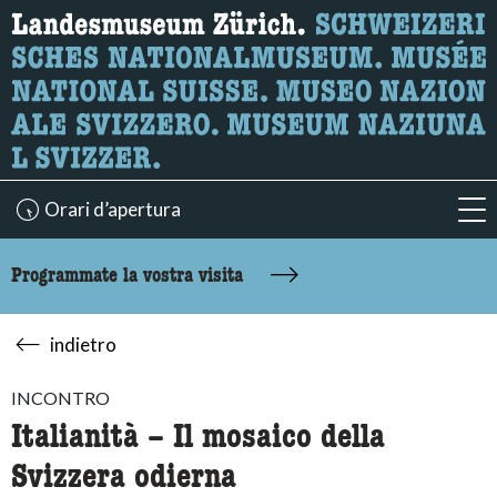
Ricerca
Qui è possibile cercare i contenuti della pagina.
Orari d’apertura
acc
Programmate la vostra visita
indietro
INCONTRO
Italianità – Il mosaico della
Svizzera odierna