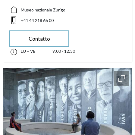
Museo nazionale Zurigo
+41 44 218 66 00
Contatto
LU – VE
9:00 - 12:30
lunedì fino alle venerdì 09:00 - 12:30
accessibility.sr-only.opening_hours
access