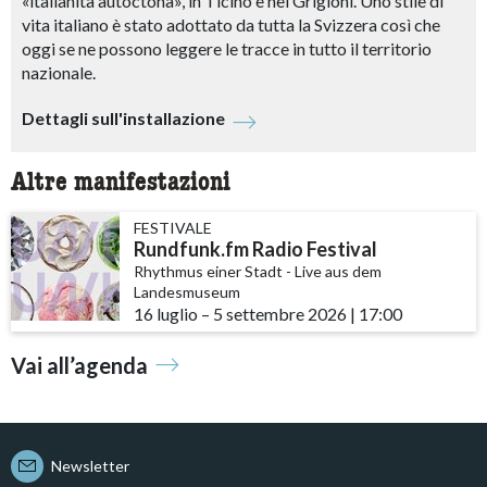
«italianità autoctona», in Ticino e nei Grigioni. Uno stile di
vita italiano è stato adottato da tutta la Svizzera così che
oggi se ne possono leggere le tracce in tutto il territorio
nazionale.
Dettagli sull'installazione
Altre manifestazioni
FESTIVALE
Rundfunk.fm Radio Festival
Rhythmus einer Stadt - Live aus dem
Landesmuseum
16 luglio
accessibility.time_to
–
5 settembre 2026
|
17:00
Vai all’agenda
Newsletter