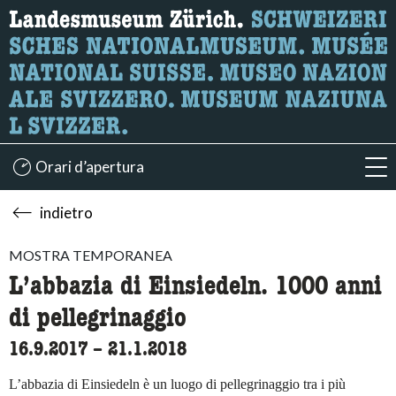
Ricerca
Qui è possibile cercare i contenuti della pagina.
Orari d’apertura
acc
indietro
MOSTRA TEMPORANEA
L’abbazia di Einsiedeln. 1000 anni
di pellegrinaggio
16.9.2017
accessibility.time_to
–
21.1.2018
L’abbazia di Einsiedeln è un luogo di pellegrinaggio tra i più