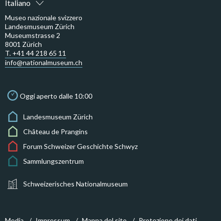
Italiano
Museo nazionale svizzero
Landesmuseum Zürich
Museumstrasse 2
8001 Zürich
T. +41 44 218 65 11
info@nationalmuseum.ch
Oggi aperto dalle 10:00
Landesmuseum Zürich
Château de Prangins
Forum Schweizer Geschichte Schwyz
Sammlungszentrum
Schweizerisches Nationalmuseum
Media
Impressum
Mappa del sito
Protezione dei dati