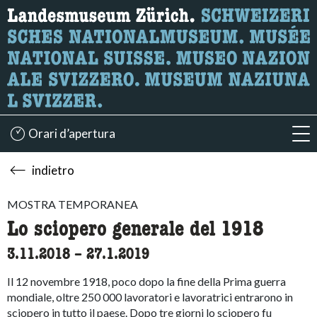
Ricerca
Qui è possibile cercare i contenuti della pagina.
Orari d’apertura
acc
indietro
MOSTRA TEMPORANEA
Lo sciopero generale del 1918
3.11.2018
accessibility.time_to
–
27.1.2019
Il 12 novembre 1918, poco dopo la fine della Prima guerra
mondiale, oltre 250 000 lavoratori e lavoratrici entrarono in
sciopero in tutto il paese. Dopo tre giorni lo sciopero fu