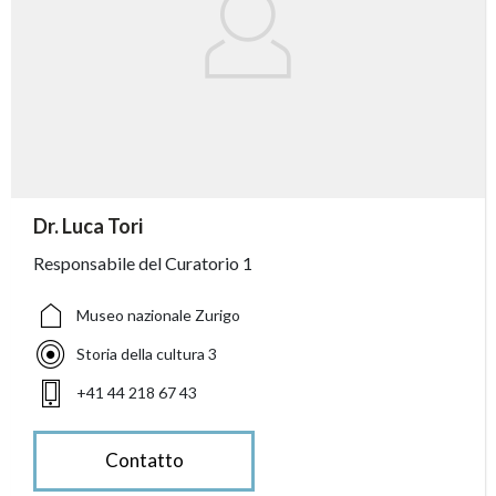
accessibility.sr-only.person_card_info
Dr. Luca Tori
accessibility.sr-only.museum
accessibility.sr-only.departement
accessibility.sr-only.phone
Responsabile del Curatorio 1
Museo nazionale Zurigo
Storia della cultura 3
+41 44 218 67 43
Contatto