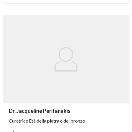
accessibility.sr-only.person_card_info
Dr. Jacqueline Perifanakis
accessibility.sr-only.museum
accessibility.sr-only.departement
accessibility.sr-only.phone
Curatrice Età della pietra e del bronzo