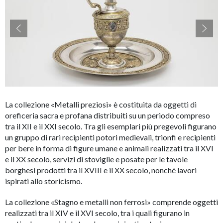
accessibility.slider.show_pre_image
ac
La collezione «Metalli preziosi» è costituita da oggetti di
oreficeria sacra e profana distribuiti su un periodo compreso
tra il XII e il XXI secolo. Tra gli esemplari più pregevoli figurano
un gruppo di rari recipienti potori medievali, trionfi e recipienti
per bere in forma di figure umane e animali realizzati tra il XVI
e il XX secolo, servizi di stoviglie e posate per le tavole
borghesi prodotti tra il XVIII e il XX secolo, nonché lavori
ispirati allo storicismo.
La collezione «Stagno e metalli non ferrosi» comprende oggetti
realizzati tra il XIV e il XVI secolo, tra i quali figurano in