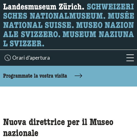
Ricerca
Qui è possibile cercare i contenuti della pagina.
Orari d’apertura
acc
accessibility.sr-only.body-term
Programmate la vostra visita
Nuova direttrice per il Museo
nazionale