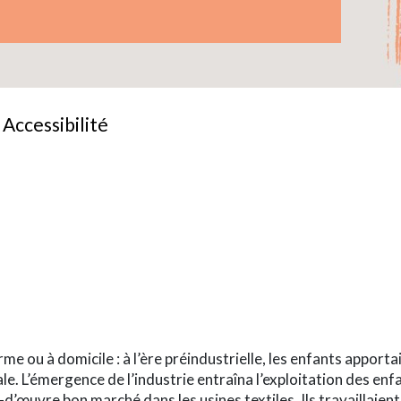
Accessibilité
-term
me ou à domicile : à l’ère préindustrielle, les enfants apport
le. L’émergence de l’industrie entraîna l’exploitation des enf
’œuvre bon marché dans les usines textiles. Ils travaillaien