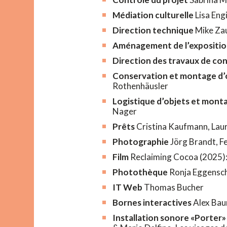
Médiation culturelle
Lisa Eng
Direction technique
Mike Za
Aménagement de l’expositi
Direction des travaux de co
Conservation et montage d’
Rothenhäusler
Logistique d’objets et mont
Nager
Prêts
Cristina Kaufmann, Lau
Photographie
Jörg Brandt, Fe
Film
Reclaiming Cocoa (2025): P
Photothèque
Ronja Eggenschw
IT Web
Thomas Bucher
Bornes interactives
Alex Baur
Installation sonore «Porter»