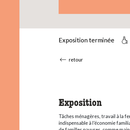
Exposition terminée
accessibility.sr-only.body
retour
Exposition
Tâches ménagères, travail à la fer
indispensable à l’économie familia
de familles pauvres, comme main-d