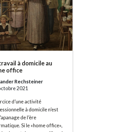
travail à domicile au
e office
xander Rechsteiner
octobre 2021
ercice d’une activité
essionnelle à domicile n’est
l’apanage de l’ère
rmatique. Si le «home office»,