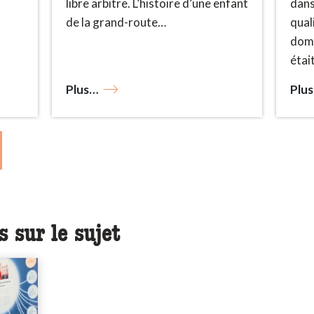
libre arbitre. L’histoire d’une enfant
dans
de la grand-route…
quali
domi
étai
Plus…
Plu
 sur le sujet