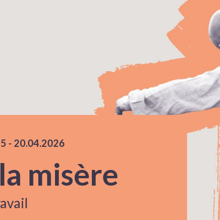
25
accessibility.time_to
-
20.04.2026
la misère
avail