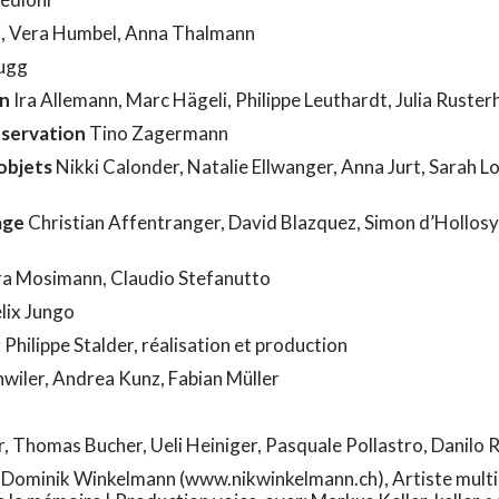
i, Vera Humbel, Anna Thalmann
ugg
on
Ira Allemann, Marc Hägeli, Philippe Leuthardt, Julia Ruster
nservation
Tino Zagermann
objets
Nikki Calonder, Natalie Ellwanger, Anna Jurt, Sarah Lo
age
Christian Affentranger, David Blazquez, Simon d’Hollos
ra Mosimann, Claudio Stefanutto
lix Jungo
hilippe Stalder, réalisation et production
iler, Andrea Kunz, Fabian Müller
, Thomas Bucher, Ueli Heiniger, Pasquale Pollastro, Danilo 
Dominik Winkelmann (www.nikwinkelmann.ch), Artiste multimé