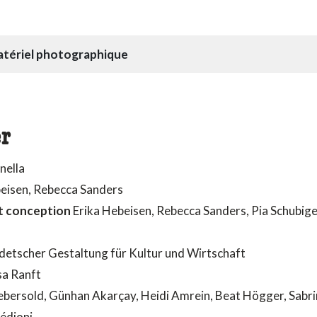
tériel photographique
r
nella
eisen, Rebecca Sanders
t conception
Erika Hebeisen, Rebecca Sanders, Pia Schubig
etscher Gestaltung für Kultur und Wirtschaft
sa Ranft
ersold, Günhan Akarçay, Heidi Amrein, Beat Högger, Sabri
édioni