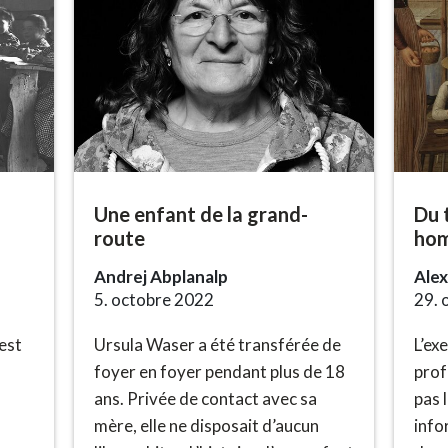
Une enfant de la grand-
Du 
route
hom
Andrej Abplanalp
Ale
5. octobre 2022
29. 
 est
Ursula Waser a été transférée de
L’ex
foyer en foyer pendant plus de 18
prof
ans. Privée de contact avec sa
pas 
mère, elle ne disposait d’aucun
info