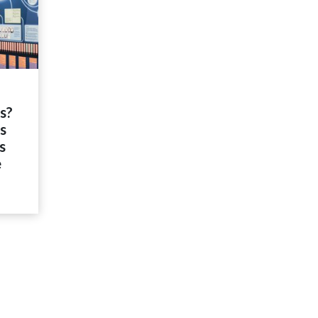
és?
es
s
e