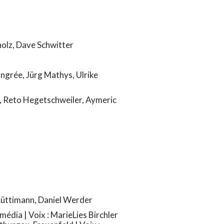
holz, Dave Schwitter
ngrée, Jürg Mathys, Ulrike
y, Reto Hegetschweiler, Aymeric
Rüttimann, Daniel Werder
dia | Voix : MarieLies Birchler