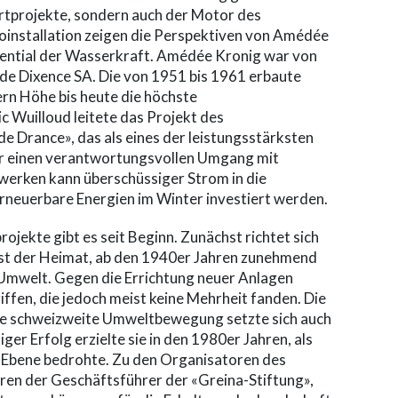
ertprojekte, sondern auch der Motor des
oinstallation zeigen die Perspektiven von Amédée
tential der Wasserkraft. Amédée Kronig war von
de Dixence SA. Die von 1951 bis 1961 erbaute
rn Höhe bis heute die höchste
 Wuilloud leitete das Projekt des
 Drance», das als eines der leistungsstärksten
für einen verantwortungsvollen Umgang mit
erken kann überschüssiger Strom in die
rneuerbare Energien im Winter investiert werden.
ekte gibt es seit Beginn. Zunächst richtet sich
ust der Heimat, ab den 1940er Jahren zunehmend
Umwelt. Gegen die Errichtung neuer Anlagen
riffen, die jedoch meist keine Mehrheit fanden. Die
ne schweizweite Umweltbewegung setzte sich auch
iger Erfolg erzielte sie in den 1980er Jahren, als
a-Ebene bedrohte. Zu den Organisatoren des
en der Geschäftsführer der «Greina-Stiftung»,