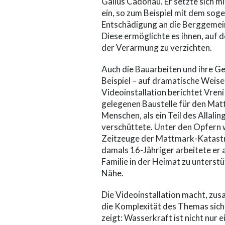
Gallus Cadonau. Er setzte sich m
ein, so zum Beispiel mit dem so
Entschädigung an die Berggemein
Diese ermöglichte es ihnen, auf 
der Verarmung zu verzichten.
Auch die Bauarbeiten und ihre G
Beispiel – auf dramatische Weise 
Videoinstallation berichtet Vren
gelegenen Baustelle für den Ma
Menschen, als ein Teil des Allali
verschüttete. Unter den Opfern 
Zeitzeuge der Mattmark-Katastro
damals 16-Jähriger arbeitete er a
Familie in der Heimat zu unterst
Nähe.
Die Videoinstallation macht, zus
die Komplexität des Themas sich
zeigt: Wasserkraft ist nicht nur