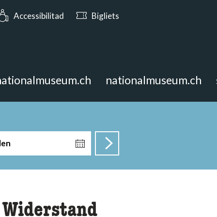
rs: Avert oz fin las 17:00
Accessibilitad
Bigliets
nationalmuseum.ch
nationalmuseum.ch
len
 Widerstand