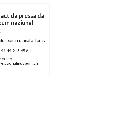
act da pressa dal
um naziunal
g
Museum naziunal a Turitg
+41 44 218 65 64
medien
@nationalmuseum.ch