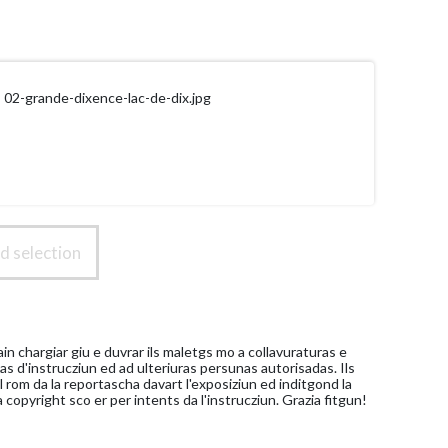
02-grande-dixence-lac-de-dix.jpg
 selection
n chargiar giu e duvrar ils maletgs mo a collavuraturas e
nas d'instrucziun ed ad ulteriuras persunas autorisadas. Ils
 rom da la reportascha davart l'exposiziun ed inditgond la
a copyright sco er per intents da l'instrucziun. Grazia fitgun!