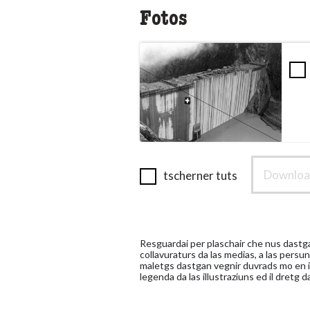
Fotos
Download
tscherner tuts
Resguardai per plaschair che nus dastgai
collavuraturs da las medias, a las persu
maletgs dastgan vegnir duvrads mo en il
legenda da las illustraziuns ed il dretg d