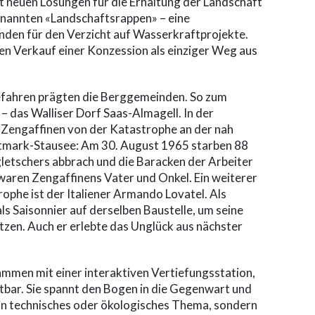
it neuen Lösungen für die Erhaltung der Landschaft
genannten «Landschaftsrappen» – eine
den für den Verzicht auf Wasserkraftprojekte.
den Verkauf einer Konzession als einziger Weg aus
efahren prägten die Berggemeinden. So zum
– das Walliser Dorf Saas-Almagell. In der
i Zengaffinen von der Katastrophe an der nah
ttmark-Stausee: Am 30. August 1965 starben 88
ngletschers abbrach und die Baracken der Arbeiter
waren Zengaffinens Vater und Onkel. Ein weiterer
phe ist der Italiener Armando Lovatel. Als
ls Saisonnier auf derselben Baustelle, um seine
ützen. Auch er erlebte das Unglück aus nächster
ammen mit einer interaktiven Vertiefungsstation,
tbar. Sie spannt den Bogen in die Gegenwart und
 ein technisches oder ökologisches Thema, sondern