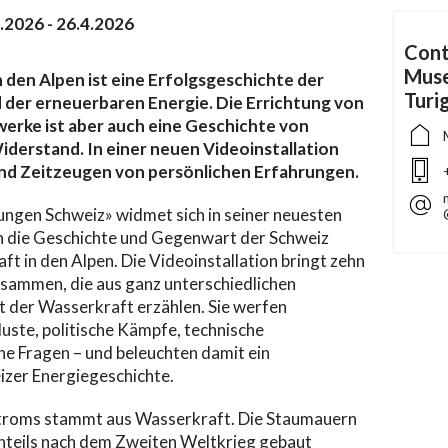
.2026 - 26.4.2026
Cont
Muse
 den Alpen ist eine Erfolgsgeschichte der
Turi
 der erneuerbaren Energie. Die Errichtung von
rke ist aber auch eine Geschichte von
derstand. In einer neuen Videoinstallation
nd Zeitzeugen von persönlichen Erfahrungen.
ngen Schweiz» widmet sich in seiner neuesten
n die Geschichte und Gegenwart der Schweiz
ft in den Alpen. Die Videoinstallation bringt zehn
sammen, die aus ganz unterschiedlichen
t der Wasserkraft erzählen. Sie werfen
luste, politische Kämpfe, technische
he Fragen – und beleuchten damit ein
eizer Energiegeschichte.
Stroms stammt aus Wasserkraft. Die Staumauern
enteils nach dem Zweiten Weltkrieg gebaut