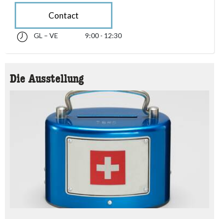
Contact
GL – VE
9:00 - 12:30
glindesdi fin venderdi 09:00 - 12:30
accessibility.sr-only.opening_hours
Die Ausstellung