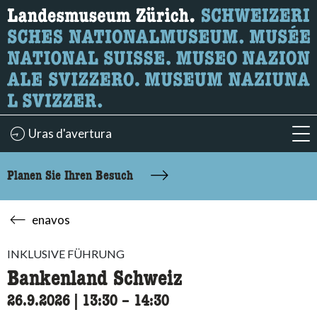
Wonach suchen Sie?
Hier können Sie nach Inhalten der Seite suchen.
Uras d'avertura
acc
Planen Sie Ihren Besuch
enavos
INKLUSIVE FÜHRUNG
Bankenland Schweiz
26.9.2026
|
13:30
accessibility.time_to
–
14:30