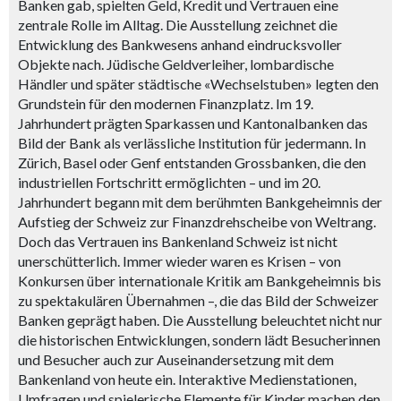
Banken gab, spielten Geld, Kredit und Vertrauen eine
zentrale Rolle im Alltag. Die Ausstellung zeichnet die
Entwicklung des Bankwesens anhand eindrucksvoller
Objekte nach. Jüdische Geldverleiher, lombardische
Händler und später städtische «Wechselstuben» legten den
Grundstein für den modernen Finanzplatz. Im 19.
Jahrhundert prägten Sparkassen und Kantonalbanken das
Bild der Bank als verlässliche Institution für jedermann. In
Zürich, Basel oder Genf entstanden Grossbanken, die den
industriellen Fortschritt ermöglichten – und im 20.
Jahrhundert begann mit dem berühmten Bankgeheimnis der
Aufstieg der Schweiz zur Finanzdrehscheibe von Weltrang.
Doch das Vertrauen ins Bankenland Schweiz ist nicht
unerschütterlich. Immer wieder waren es Krisen – von
Konkursen über internationale Kritik am Bankgeheimnis bis
zu spektakulären Übernahmen –, die das Bild der Schweizer
Banken geprägt haben. Die Ausstellung beleuchtet nicht nur
die historischen Entwicklungen, sondern lädt Besucherinnen
und Besucher auch zur Auseinandersetzung mit dem
Bankenland von heute ein. Interaktive Medienstationen,
Umfragen und spielerische Elemente für Kinder machen den