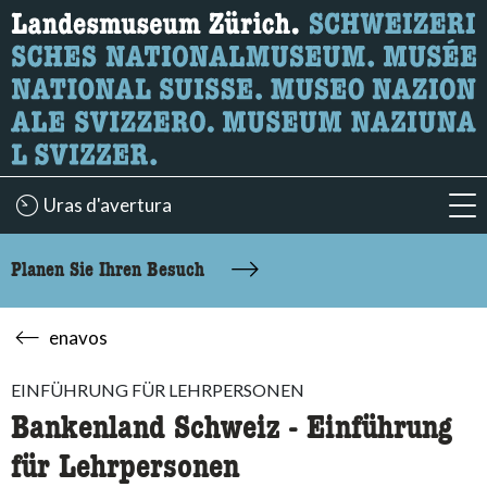
Wonach suchen Sie?
Hier können Sie nach Inhalten der Seite suchen.
Uras d'avertura
acc
Planen Sie Ihren Besuch
enavos
EINFÜHRUNG FÜR LEHRPERSONEN
Bankenland Schweiz - Einführung
für Lehrpersonen