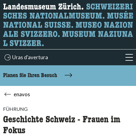
Wonach suchen Sie?
Hier können Sie nach Inhalten der Seite suchen.
Uras d'avertura
acc
Planen Sie Ihren Besuch
enavos
FÜHRUNG
Geschichte Schweiz - Frauen im
Fokus