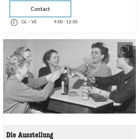
Contact
GL – VE
9:00 - 12:30
glindesdi fin venderdi 09:00 - 12:30
accessibility.sr-only.opening_hours
access
Die Ausstellung