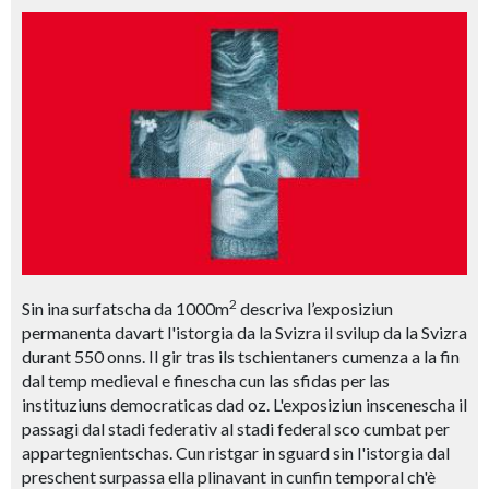
2
Sin ina surfatscha da 1000m
descriva l’exposiziun
permanenta davart l'istorgia da la Svizra il svilup da la Svizra
durant 550 onns. Il gir tras ils tschientaners cumenza a la fin
dal temp medieval e finescha cun las sfidas per las
instituziuns democraticas dad oz. L'exposiziun inscenescha il
passagi dal stadi federativ al stadi federal sco cumbat per
appartegnientschas. Cun ristgar in sguard sin l'istorgia dal
preschent surpassa ella plinavant in cunfin temporal ch'è