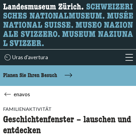
Wonach suchen Sie?
Hier können Sie nach Inhalten der Seite suchen.
Uras d'avertura
acc
Planen Sie Ihren Besuch
enavos
FAMILIENAKTIVITÄT
Geschichtenfenster – lauschen und
entdecken