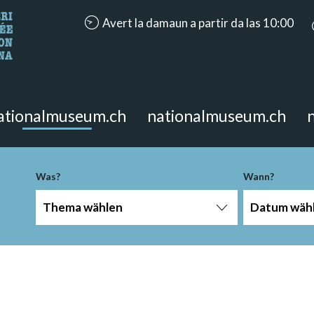
accessibility.aria.opening_hours: Avert la da
Avert la damaun a partir da las 10:00
n Sie?
 Seite suchen.
ationalmuseum.ch
nationalmuseum.ch
Was?
Wann?
Thema wählen
Datum wäh