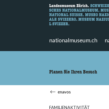
Wonach suche
Hier können Sie nach Inhalten der
nationalmuseum.ch
n
Planen Sie Ihren Besuch
enavos
FAMILIENAKTIVITÄT