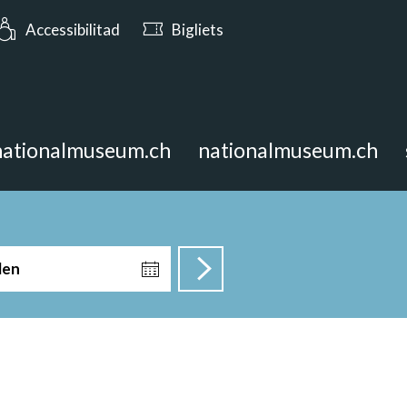
maun a partir da las 10:00
Accessibilitad
Bigliets
nationalmuseum.ch
nationalmuseum.ch
len