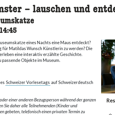
nster – lauschen und entd
eumskatze
cessibility.time_to
14:45
 Museumskatze eines Nachts eine Maus entdeckt?
 für Matildas Wunsch Künstlerin zu werden? Die
erleben eine interaktiv erzählte Geschichte.
zu passende Objekte im Museum.
des
Schweizer Vorlesetags
auf Schweizerdeutsch
n oder einer anderen Bezugsperson während der ganzen
acc
Res
acce
acce
en Sie daher alle Teilnehmenden (Kinder und
 gebeten, telefonisch einen privaten Termin zu