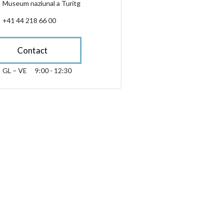
Museum naziunal a Turitg
+41 44 218 66 00
Contact
GL – VE
9:00 - 12:30
glindesdi fin venderdi 09:00 - 12:30
sibility.sr-only.opening_hours