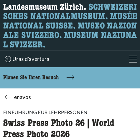
Wonach suchen Sie?
Hier können Sie nach Inhalten der Seite suchen.
Uras d'avertura
acc
Planen Sie Ihren Besuch
enavos
EINFÜHRUNG FÜR LEHRPERSONEN
Swiss Press Photo 26 | World
Press Photo 2026