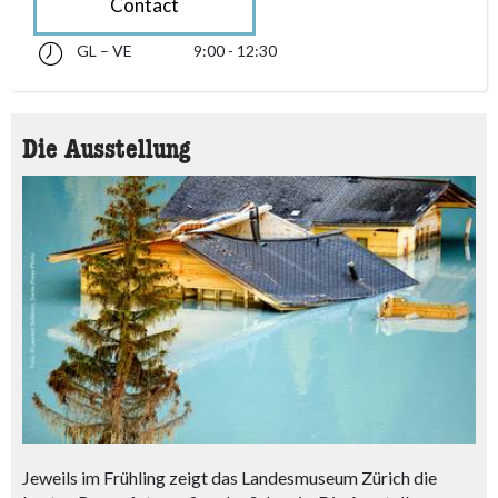
Contact
GL – VE
9:00 - 12:30
glindesdi fin venderdi 09:00 - 12:30
accessibility.sr-only.opening_hours
Die Ausstellung
Jeweils im Frühling zeigt das Landesmuseum Zürich die