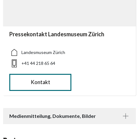
accessibility.sr-only.person_card_info
Pressekontakt Landesmuseum Zürich
accessibility.sr-only.museum
accessibility.sr-only.phone
Landesmuseum Zürich
+41 44 218 65 64
Kontakt
Medienmitteilung, Dokumente, Bilder