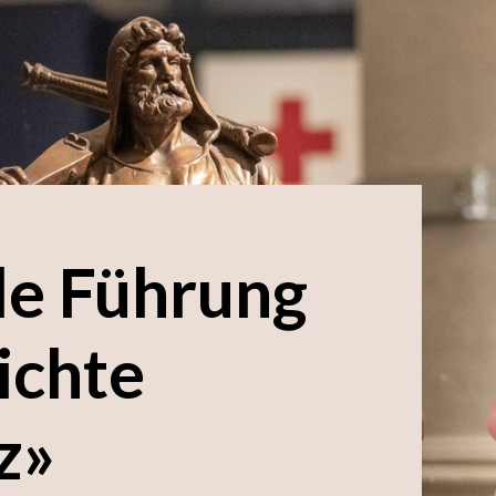
le Führung
ichte
z»