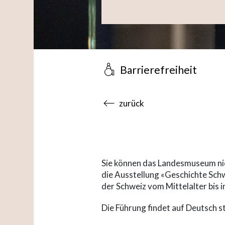
Barrierefreiheit
accessibility.sr-only.body
zurück
Sie können das Landesmuseum nic
die Ausstellung «Geschichte Schw
der Schweiz vom Mittelalter bis 
Die Führung findet auf Deutsch st