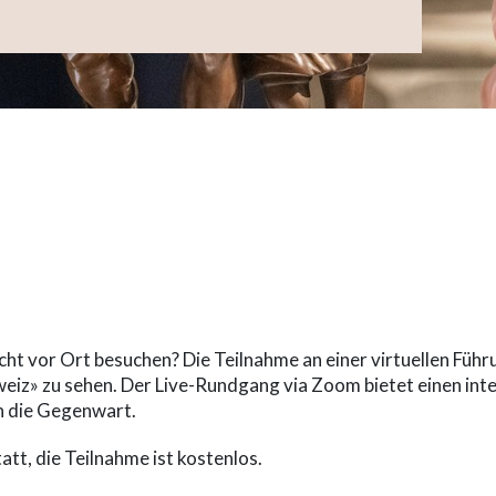
-term
ht vor Ort besuchen? Die Teilnahme an einer virtuellen Führ
eiz» zu sehen. Der Live-Rundgang via Zoom bietet einen int
in die Gegenwart.
att, die Teilnahme ist kostenlos.