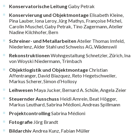
Konservatorische Leitung
Gaby Petrak
Konservierung und Objektmontage
Elisabeth Kleine,
Pina Lauber, Iona Leroy, Jürg Mathys, Françoise Michel,
Carolin Muschel, Gaby Petrak, Tino Zagermann, Atelier
Nadine Kilchhofer, Bern
Schreiner- und Metallarbeiten
Atelier Thomas Imfeld,
Niederlenz, Alder Stahl und Schweiss AG, Wädenswil
Rekonstruktionen
Wohngestaltung Schnetzler, Zürich, Ina
von Woyski Niedermann, Trimbach
Objektlogistik und Objektmontage
Christian
Affentranger, David Blazquez, Reto Hegetschweiler,
Markus Scherer, Simon d’Hollosy
Leihwesen
Maya Jucker, Bernard A. Schüle, Angela Zeier
Steuernder Ausschuss
Heidi Amrein, Beat Högger,
Markus Leuthard, Sabrina Médioni, Andreas Spillmann
Projektcontrolling
Sabrina Médioni
Fotografie
Jörg Brandt
Bildarchiv
Andrea Kunz, Fabian Müller