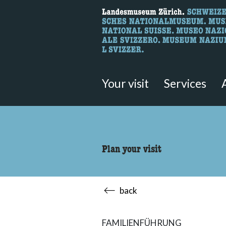
What are you 
Here you can search for content 
Your visit
Services
Plan your visit
back
FAMILIENFÜHRUNG