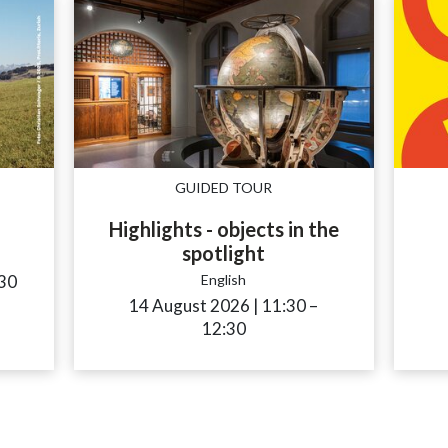
GUIDED TOUR
Highlights - objects in the
spotlight
sibility.time_to
30
English
14 August 2026
|
11:30
accessibility.time_
–
12:30