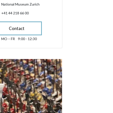
National Museum Zurich
+41 44 218 66 00
Contact
MO – FR
9:00 - 12:30
Monday till Friday 09:00 - 12:30
sibility.sr-only.opening_hours
accessibility.slider.enlarge_ima