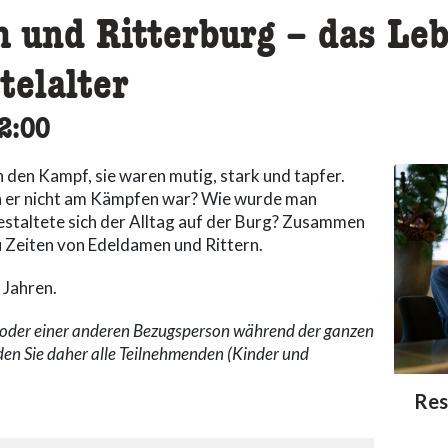
 und Ritterburg – das Leb
telalter
ssibility.time_to
2:00
n den Kampf, sie waren mutig, stark und tapfer.
n er nicht am Kämpfen war? Wie wurde man
estaltete sich der Alltag auf der Burg? Zusammen
u Zeiten von Edeldamen und Rittern.
 Jahren.
n oder einer anderen Bezugsperson während der ganzen
den Sie daher alle Teilnehmenden (Kinder und
acc
Res
acce
acce