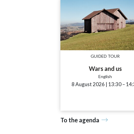
GUIDED TOUR
Wars and us
English
8 August 2026
|
13:30
acces
–
14:
To the agenda