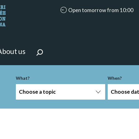
accessibility.aria.opening_hours
Open tomorrow from 10:00
looking for?
on the page.
About us
What?
When?
Choose a topic
Choose da