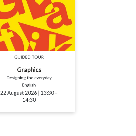
GUIDED TOUR
Graphics
Designing the everyday
English
to
22 August 2026
|
13:30
accessibility.time_to
–
14:30