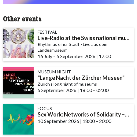
Other events
FESTIVAL
Live-Radio at the Swiss national museum
Rhythmus einer Stadt - Live aus dem
Landesmuseum
16 July
accessibility.time_to
–
5 September 2026
|
17:00
MUSEUM NIGHT
"Lange Nacht der Zürcher Museen"
Zurich's long night of museums
5 September 2026
|
18:00
accessibility.time_to
–
02:00
FOCUS
Sex Work: Networks of Solidarity – The Role of Community and Support ...
10 September 2026
|
18:00
accessibility.time_t
–
20:00