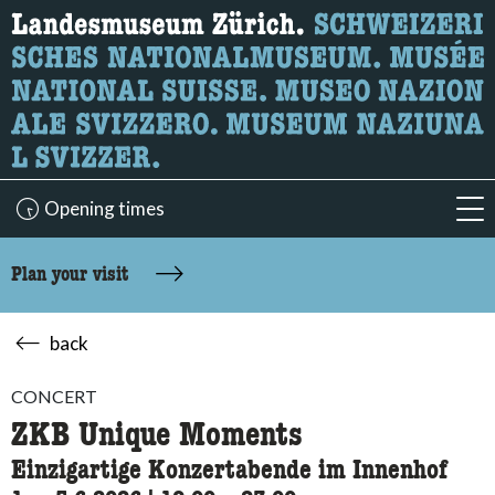
What are you looking for?
Here you can search for content on the page.
Opening times
acc
Plan your visit
back
CONCERT
ZKB Unique Moments
Einzigartige Konzertabende im Innenhof