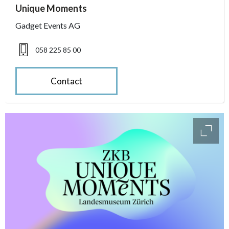
accessibility.sr-only.person_card_info
Unique Moments
accessibility.sr-only.phone
Gadget Events AG
058 225 85 00
Contact
access