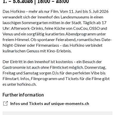
1.
accessibility.time_to
–
5.6.2026
|
18:00
accessibility.time_to
–
23:00
Das Hofkino – mehr als nur Film. Vom 11. Juni bis 5. Juli 2026
verwandelt sich der Innenhof des Landesmuseums in einen
lauschigen Sommergarten mitten in der Stadt. Täglich ab 17
Uhr: Afterwork-Drinks, feine Küche von CouCou, OSSO und
Venus und ein sorgfältig kuratiertes Abendprogramm unter
freiem Himmel. Ob spontaner Feierabend, romantisches Date-
Night-Dinner oder Firmenanlass – das Hofkino verbindet
kulinarischen Genuss mit Kino-Erlebnis.
Der Eintritt in den Innenhof ist kostenlos – ein Besuch der
Gastronomie ist auch ohne Filmticket möglich. Donnerstag,
Freitag und Samstag sorgen DJs für den perfekten Vibe bis
Filmstart. Infos, Filmprogramm und Tickets für die Filme gibt
es unter hofkino.ch.
Further information
Infos und Tickets auf unique-moments.ch