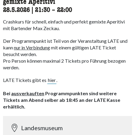
gemixte Aperitivi
28.5.2026
|
21:30
accessibility.time_to
–
22:00
Crashkurs für schnell, einfach und perfekt gemixte Aperitivi
mit Bartender Max Zeckau.
Der Programmpunkt ist Teil von der Veranstaltung LATE und
kann
nur in Verbindung
mit einem gültigen LATE Ticket
besucht werden.
Pro Person können maximal 2 Tickets pro Führung bezogen
werden.
LATE Tickets gibt es
hier
.
Bei
ausverkauften
Programmpunkten sind weitere
Tickets am Abend selber ab 18:45 an der LATE Kasse
erhältlich.
Landesmuseum