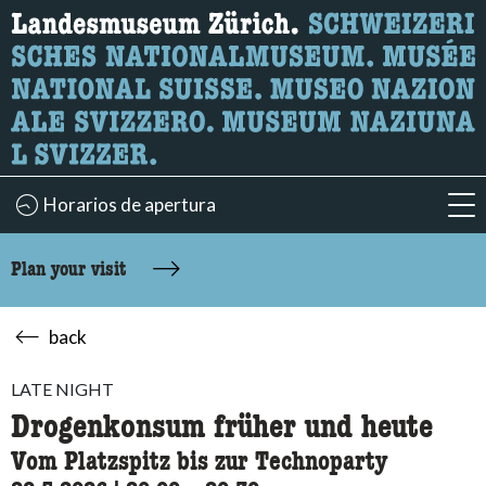
What are you looking for?
Here you can search for content on the page.
Horarios de apertura
acc
Plan your visit
back
LATE NIGHT
Drogenkonsum früher und heute
Vom Platzspitz bis zur Technoparty