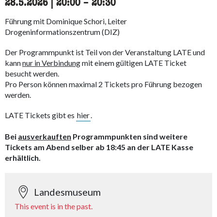
28.5.2026
|
20:00
accessibility.time_to
–
20:30
Führung mit Dominique Schori, Leiter
Drogeninformationszentrum (DIZ)
Der Programmpunkt ist Teil von der Veranstaltung LATE und
kann
nur in Verbindung
mit einem gültigen LATE Ticket
besucht werden.
Pro Person können maximal 2 Tickets pro Führung bezogen
werden.
LATE Tickets gibt es
hier
.
Bei
ausverkauften
Programmpunkten sind weitere
Tickets am Abend selber ab 18:45 an der LATE Kasse
erhältlich.
Landesmuseum
This event is in the past.