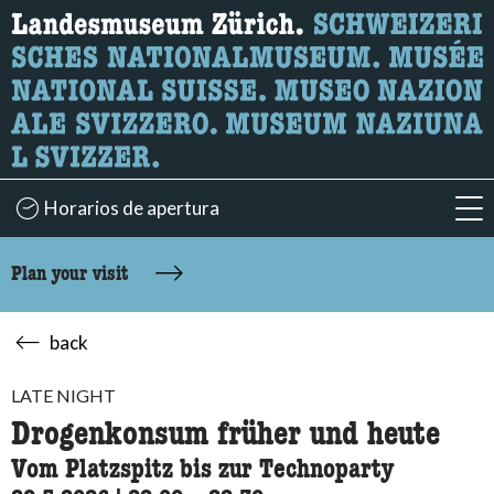
What are you looking for?
Here you can search for content on the page.
Horarios de apertura
acc
Plan your visit
back
LATE NIGHT
Drogenkonsum früher und heute
Vom Platzspitz bis zur Technoparty