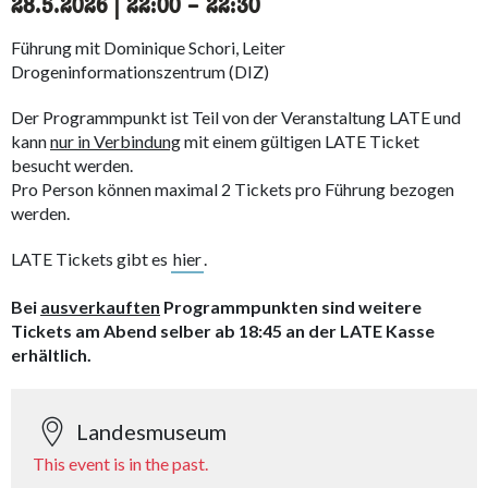
28.5.2026
|
22:00
accessibility.time_to
–
22:30
Führung mit Dominique Schori, Leiter
Drogeninformationszentrum (DIZ)
Der Programmpunkt ist Teil von der Veranstaltung LATE und
kann
nur in Verbindung
mit einem gültigen LATE Ticket
besucht werden.
Pro Person können maximal 2 Tickets pro Führung bezogen
werden.
LATE Tickets gibt es
hier
.
Bei
ausverkauften
Programmpunkten sind weitere
Tickets am Abend selber ab 18:45 an der LATE Kasse
erhältlich.
Landesmuseum
This event is in the past.