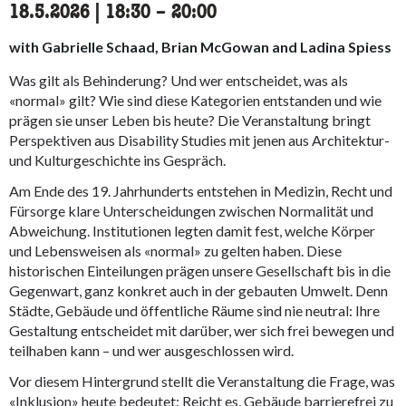
18.5.2026
|
18:30
accessibility.time_to
–
20:00
with Gabrielle Schaad, Brian McGowan and Ladina Spiess
Was gilt als Behinderung? Und wer entscheidet, was als
«normal» gilt? Wie sind diese Kategorien entstanden und wie
prägen sie unser Leben bis heute? Die Veranstaltung bringt
Perspektiven aus Disability Studies mit jenen aus Architektur-
und Kulturgeschichte ins Gespräch.
Am Ende des 19. Jahrhunderts entstehen in Medizin, Recht und
Fürsorge klare Unterscheidungen zwischen Normalität und
Abweichung. Institutionen legten damit fest, welche Körper
und Lebensweisen als «normal» zu gelten haben. Diese
historischen Einteilungen prägen unsere Gesellschaft bis in die
Gegenwart, ganz konkret auch in der gebauten Umwelt. Denn
Städte, Gebäude und öffentliche Räume sind nie neutral: Ihre
Gestaltung entscheidet mit darüber, wer sich frei bewegen und
teilhaben kann – und wer ausgeschlossen wird.
Vor diesem Hintergrund stellt die Veranstaltung die Frage, was
«Inklusion» heute bedeutet: Reicht es, Gebäude barrierefrei zu