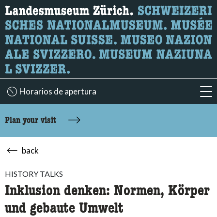
What are you looking for?
Here you can search for content on the page.
Horarios de apertura
acc
Plan your visit
back
HISTORY TALKS
Inklusion denken: Normen, Körper
und gebaute Umwelt