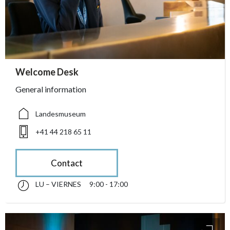
accessibility.sr-only.person_card_info
Welcome Desk
accessibility.sr-only.museum
accessibility.sr-only.phone
General information
Landesmuseum
+41 44 218 65 11
Contact
LU – VIERNES
9:00 - 17:00
lunes till viernes 09:00 - 17:00
accessibility.sr-only.opening_hours