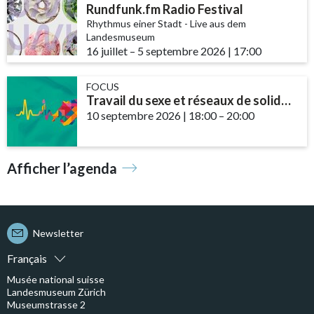
Rundfunk.fm Radio Festival
Rhythmus einer Stadt - Live aus dem
Landesmuseum
16 juillet
accessibility.time_to
–
5 septembre 2026
|
17:00
FOCUS
Travail du sexe et réseaux de solidarité – le rôle des communautés et des ...
10 septembre 2026
|
18:00
accessibility.time_t
–
20:00
Afficher l’agenda
Newsletter
Français
Musée national suisse
Landesmuseum Zürich
Museumstrasse 2