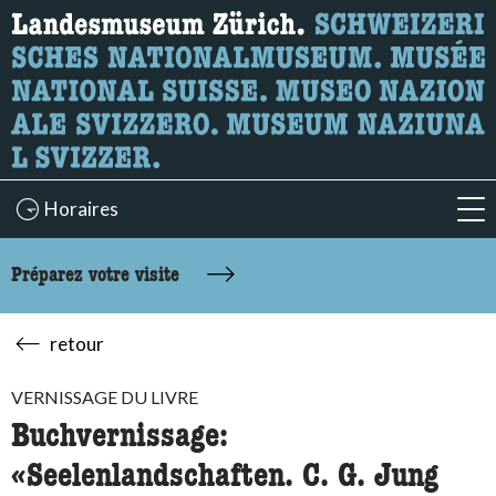
Recherche
Ici, vous pouvez rechercher le contenu de la page.
Horaires
acc
Préparez votre visite
retour
VERNISSAGE DU LIVRE
Buchvernissage:
«Seelenlandschaften. C. G. Jung