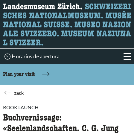
What are you looking for?
Here you can search for content on the page.
Horarios de apertura
acc
Plan your visit
back
BOOK LAUNCH
Buchvernissage:
«Seelenlandschaften. C. G. Jung