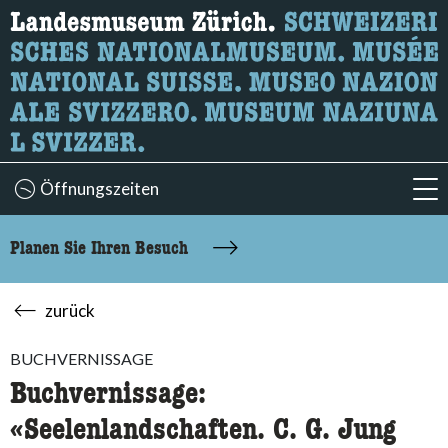
Wonach suchen Sie?
Hier können Sie nach Inhalten der Seite suchen.
Öffnungszeiten
acc
Planen Sie Ihren Besuch
zurück
BUCHVERNISSAGE
Buchvernissage:
«Seelenlandschaften. C. G. Jung