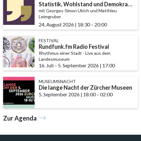
Statistik, Wohlstand und Demokratie
mit Georges-Simon Ulrich und Matthieu
Leimgruber
24. August 2026
|
18:30
accessibility.time_to
–
20:00
FESTIVAL
Rundfunk.fm Radio Festival
Rhythmus einer Stadt - Live aus dem
Landesmuseum
16. Juli
accessibility.time_to
–
5. September 2026
|
17:00
MUSEUMSNACHT
Die lange Nacht der Zürcher Museen
5. September 2026
|
18:00
accessibility.time_to
–
02:00
Zur Agenda