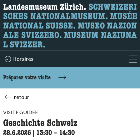
Recherche
Ici, vous pouvez rechercher le contenu de la page.
Horaires
acc
Préparez votre visite
retour
VISITE GUIDÉE
Geschichte Schweiz
28.6.2026
|
13:30
accessibility.time_to
–
14:30