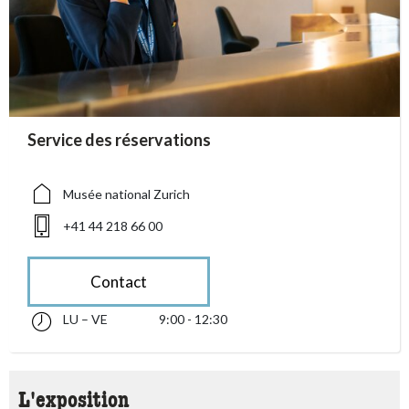
accessibility.sr-only.person_card_info
Service des réservations
accessibility.sr-only.museum
accessibility.sr-only.phone
Musée national Zurich
+41 44 218 66 00
Contact
LU – VE
9:00 - 12:30
lundi jusqu’à vendredi 09:00 - 12:30
accessibility.sr-only.opening_hours
L'exposition