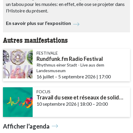
un tabou pour les musées: en effet, elle ose se projeter dans
l’Histoire du présent.
En savoir plus sur l’exposition
Autres manifestations
FESTIVALE
Rundfunk.fm Radio Festival
Rhythmus einer Stadt - Live aus dem
Landesmuseum
16 juillet
accessibility.time_to
–
5 septembre 2026
|
17:00
FOCUS
Travail du sexe et réseaux de solidarité – le rôle des communautés et des ...
10 septembre 2026
|
18:00
accessibility.time_t
–
20:00
Afficher l’agenda