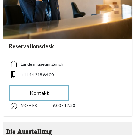
accessibility.sr-only.person_card_info
Reservationsdesk
accessibility.sr-only.museum
accessibility.sr-only.phone
Landesmuseum Zürich
+41 44 218 66 00
Kontakt
MO – FR
9:00 - 12:30
Montag bis Freitag 09:00 - 12:30
accessibility.sr-only.opening_hours
Die Ausstellung