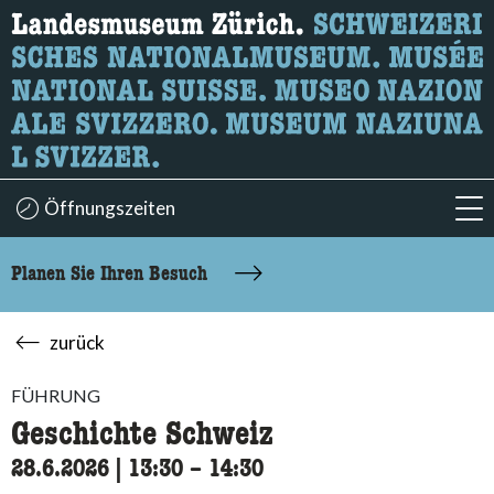
Wonach suchen Sie?
Hier können Sie nach Inhalten der Seite suchen.
Öffnungszeiten
acc
Planen Sie Ihren Besuch
zurück
FÜHRUNG
Geschichte Schweiz
28.6.2026
|
13:30
accessibility.time_to
–
14:30