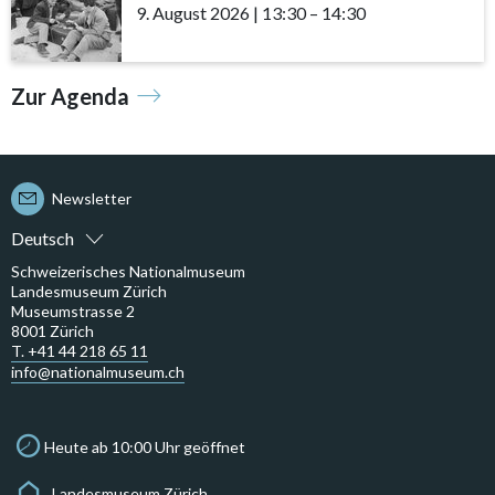
9. August 2026
|
13:30
accessibility.time_to
–
14:30
Zur Agenda
Newsletter
Deutsch
Schweizerisches Nationalmuseum
Landesmuseum Zürich
Museumstrasse 2
8001 Zürich
T. +41 44 218 65 11
info@nationalmuseum.ch
Heute ab 10:00 Uhr geöffnet
Landesmuseum Zürich