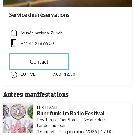
accessibility.sr-only.person_card_info
Service des réservations
accessibility.sr-only.museum
accessibility.sr-only.phone
Musée national Zurich
+41 44 218 66 00
Contact
LU – VE
9:00 - 12:30
lundi jusqu’à vendredi 09:00 - 12:30
accessibility.sr-only.opening_hours
Autres manifestations
FESTIVALE
Rundfunk.fm Radio Festival
Rhythmus einer Stadt - Live aus dem
Landesmuseum
16 juillet
accessibility.time_to
–
5 septembre 2026
|
17:00