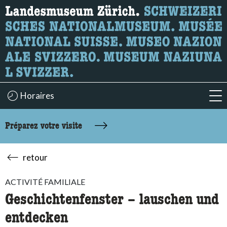
Recherche
Ici, vous pouvez rechercher le contenu de la page.
Horaires
acc
Préparez votre visite
retour
ACTIVITÉ FAMILIALE
Geschichtenfenster – lauschen und
entdecken