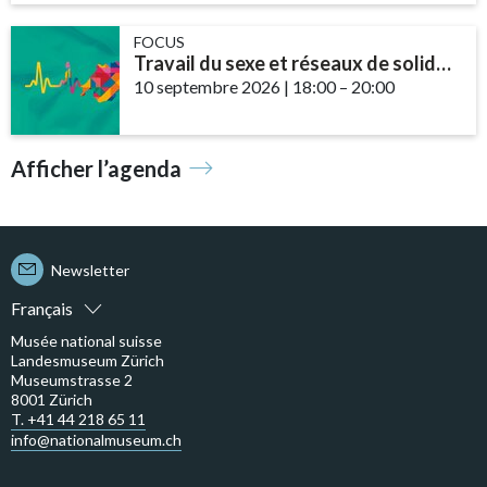
FOCUS
Travail du sexe et réseaux de solidarité – le rôle des communautés et des ...
10 septembre 2026
|
18:00
accessibility.time_t
–
20:00
Afficher l’agenda
Newsletter
Français
Musée national suisse
Landesmuseum Zürich
Museumstrasse 2
8001 Zürich
T. +41 44 218 65 11
info@nationalmuseum.ch