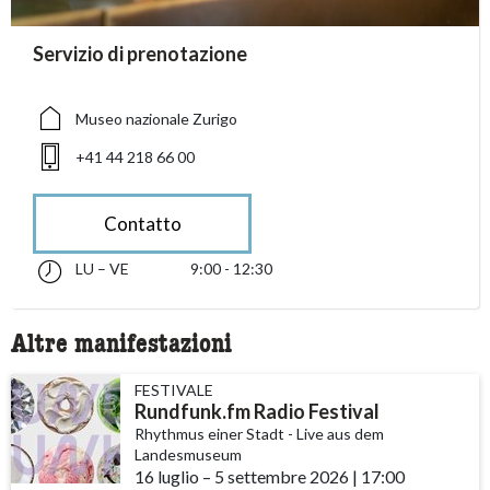
accessibility.sr-only.person_card_info
Servizio di prenotazione
accessibility.sr-only.museum
accessibility.sr-only.phone
Museo nazionale Zurigo
+41 44 218 66 00
Contatto
LU – VE
9:00 - 12:30
lunedì fino alle venerdì 09:00 - 12:30
accessibility.sr-only.opening_hours
Altre manifestazioni
FESTIVALE
Rundfunk.fm Radio Festival
Rhythmus einer Stadt - Live aus dem
Landesmuseum
16 luglio
accessibility.time_to
–
5 settembre 2026
|
17:00