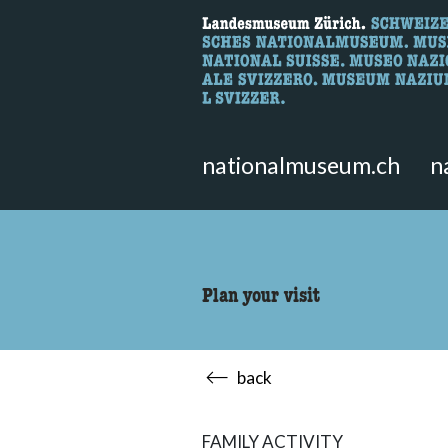
What are you 
Here you can search for content 
nationalmuseum.ch
n
Plan your visit
back
FAMILY ACTIVITY