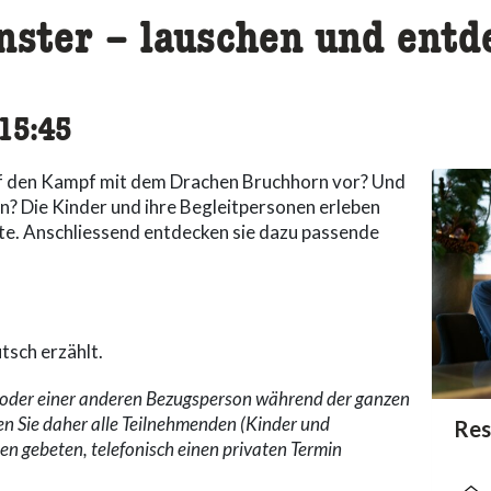
nster – lauschen und entd
cessibility.time_to
15:45
auf den Kampf mit dem Drachen Bruchhorn vor? Und
n? Die Kinder und ihre Begleitpersonen erleben
hte. Anschliessend entdecken sie dazu passende
tsch erzählt.
n oder einer anderen Bezugsperson während der ganzen
en Sie daher alle Teilnehmenden (Kinder und
acc
Res
acce
acce
n gebeten, telefonisch einen privaten Termin