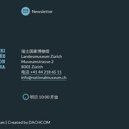
Newsletter
瑞士国家博物馆
Landesmuseum Zürich
Museumstrasse 2
8001 Zürich
电话 +41 44 218 65 11
info@nationalmuseum.ch
明日 10:00 开放
um | Created by
DACHCOM