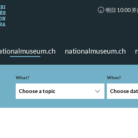
accessibility.ar
明日 10:00 
looking for?
on the page.
ationalmuseum.ch
nationalmuseum.ch
What?
When?
Choose a topic
Choose da