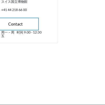
スイス国立博物館
+41 44 218 66 00
Contact
周一 – 周
时间 9:00 - 12:30
星期一 till 星期五 09:00 - 12:30
五
sibility.sr-only.opening_hours