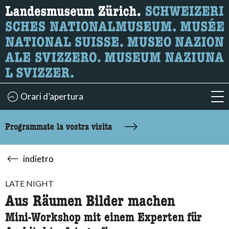
Ricerca
Qui è possibile cercare i contenuti della pagina.
Orari d’apertura
acc
Programmate la vostra visita
indietro
LATE NIGHT
Aus Räumen Bilder machen
Mini-Workshop mit einem Experten für