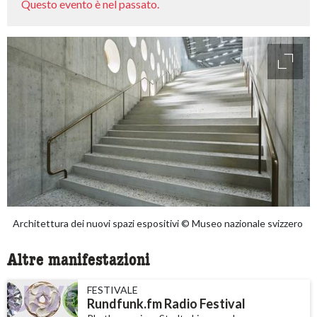
Questo evento è nel passato.
access
Architettura dei nuovi spazi espositivi © Museo nazionale svizzero
Altre manifestazioni
FESTIVALE
Rundfunk.fm Radio Festival