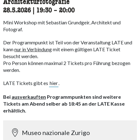
Architekturfotografie
28.5.2026
|
19:30
accessibility.time_to
–
20:00
Mini Workshop mit Sebastian Grundgeir, Architekt und
Fotograf.
Der Programmpunkt ist Teil von der Veranstaltung LATE und
kann
nur in Verbindung
mit einem gültigen LATE Ticket
besucht werden.
Pro Person können maximal 2 Tickets pro Führung bezogen
werden.
LATE Tickets gibt es
hier
.
Bei
ausverkauften
Programmpunkten sind weitere
Tickets am Abend selber ab 18:45 an der LATE Kasse
erhältlich.
Museo nazionale Zurigo