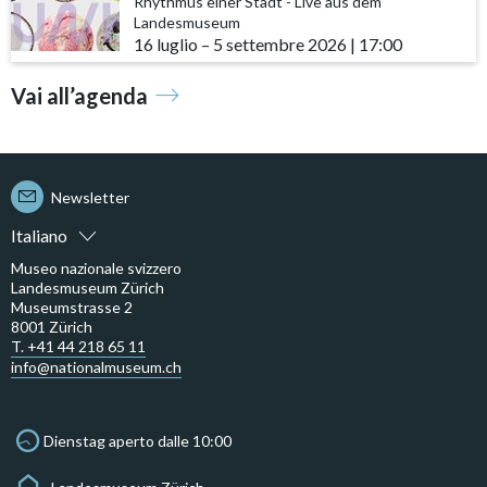
Rhythmus einer Stadt - Live aus dem
Landesmuseum
16 luglio
accessibility.time_to
–
5 settembre 2026
|
17:00
Vai all’agenda
Newsletter
Italiano
Museo nazionale svizzero
Landesmuseum Zürich
Museumstrasse 2
8001 Zürich
T. +41 44 218 65 11
info@nationalmuseum.ch
Dienstag aperto dalle 10:00