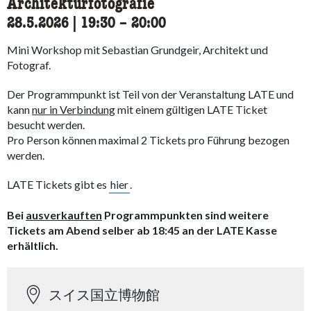
Architekturfotografie
28.5.2026
|
19:30
accessibility.time_to
–
20:00
Mini Workshop mit Sebastian Grundgeir, Architekt und
Fotograf.
Der Programmpunkt ist Teil von der Veranstaltung LATE und
kann
nur in Verbindung
mit einem gültigen LATE Ticket
besucht werden.
Pro Person können maximal 2 Tickets pro Führung bezogen
werden.
LATE Tickets gibt es
hier
.
Bei
ausverkauften
Programmpunkten sind weitere
Tickets am Abend selber ab 18:45 an der LATE Kasse
erhältlich.
スイス国立博物館