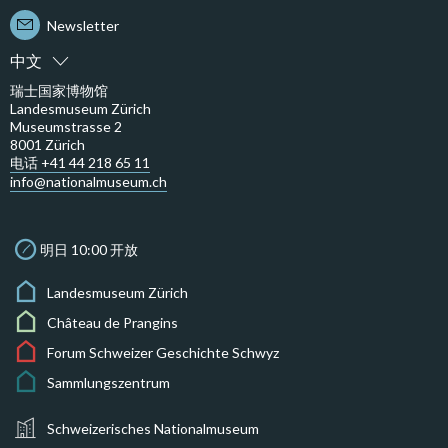
Newsletter
中文
瑞士国家博物馆
Landesmuseum Zürich
Museumstrasse 2
8001 Zürich
电话 +41 44 218 65 11
info@nationalmuseum.ch
明日 10:00 开放
Landesmuseum Zürich
Château de Prangins
Forum Schweizer Geschichte Schwyz
Sammlungszentrum
Schweizerisches Nationalmuseum