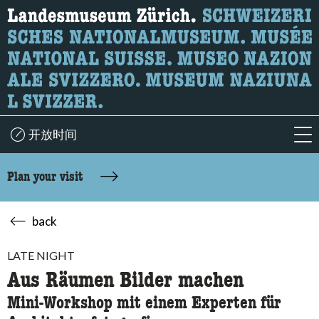
What are you looking for?
Here you can search for content on the page.
开放时间
acc
Plan your visit
back
LATE NIGHT
Aus Räumen Bilder machen
Mini-Workshop mit einem Experten für