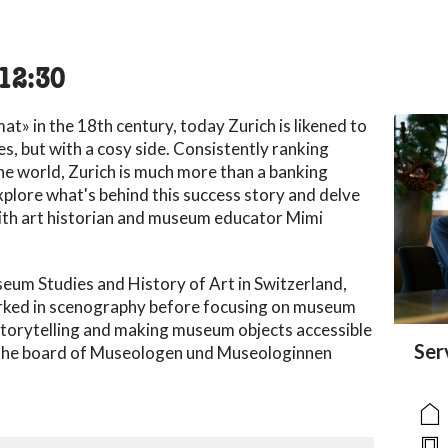
cessibility.time_to
12:30
t» in the 18th century, today Zurich is likened to
ives, but with a cosy side. Consistently ranking
the world, Zurich is much more than a banking
xplore what's behind this success story and delve
with art historian and museum educator Mimi
eum Studies and History of Art in Switzerland,
orked in scenography before focusing on museum
 storytelling and making museum objects accessible
acc
Ser
acce
acce
 the board of Museologen und Museologinnen