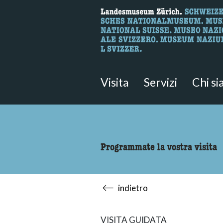
Ricerca
Qui è possibile cercare i contenut
Visita
Servizi
Chi s
Programmate la vostra visita
indietro
VISITA GUIDATA