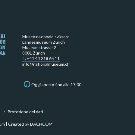
Museo nazionale svizzero
Landesmuseum Zürich
Museumstrasse 2
8001 Zürich
T. +41 44 218 65 11
info@nationalmuseum.ch
Oggi aperto fino alle 17:00
o
Protezione dei dati
um | Created by
DACHCOM