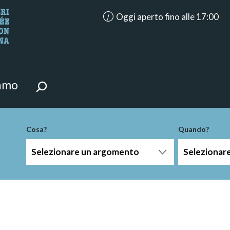
accessibility.aria.opening_hours: 
Oggi aperto fino alle 17:00
i della pagina.
iamo
Cosa?
Quando?
Selezionare un argomento
Selezionar