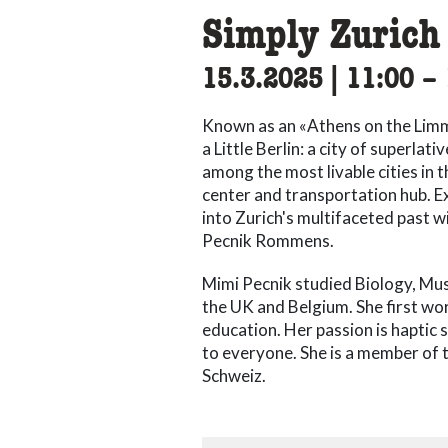
Simply Zurich
15.3.2025
|
11:00
ac
–
Known as an «Athens on the Limma
a Little Berlin: a city of superlat
among the most livable cities in 
center and transportation hub. E
into Zurich's multifaceted past 
Pecnik Rommens.
Mimi Pecnik studied Biology, Mus
the UK and Belgium. She first w
education. Her passion is haptic
to everyone. She is a member of
Schweiz.