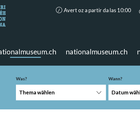
accessibility.aria.opening_hours: Aver
Avert oz a partir da las 10:00
n Sie?
 Seite suchen.
ationalmuseum.ch
nationalmuseum.ch
Was?
Wann?
Thema wählen
Datum wäh