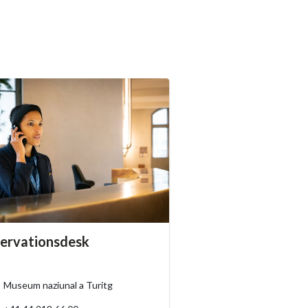
essibility.sr-only.person_card_info
ervationsdesk
ssibility.sr-only.museum
ssibility.sr-only.phone
Museum naziunal a Turitg