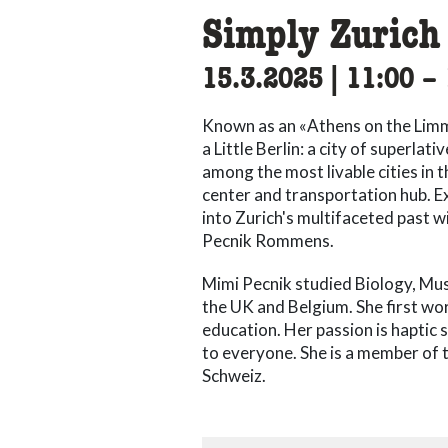
Simply Zurich
15.3.2025
|
11:00
ac
–
Known as an «Athens on the Limma
a Little Berlin: a city of superlat
among the most livable cities in 
center and transportation hub. E
into Zurich's multifaceted past 
Pecnik Rommens.
Mimi Pecnik studied Biology, Mus
the UK and Belgium. She first w
education. Her passion is haptic
to everyone. She is a member of
Schweiz.