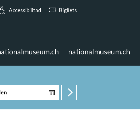
t oz a partir da las 10:00
Accessibilitad
Bigliets
nationalmuseum.ch
nationalmuseum.ch
len