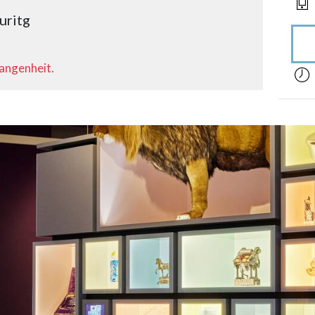
uritg
gangenheit.
acces