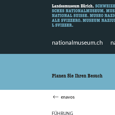
Wonach suche
Hier können Sie nach Inhalten der
nationalmuseum.ch
n
Planen Sie Ihren Besuch
enavos
FÜHRUNG