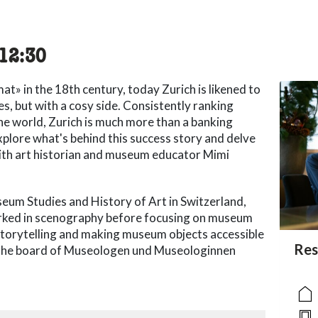
cessibility.time_to
12:30
t» in the 18th century, today Zurich is likened to
ives, but with a cosy side. Consistently ranking
the world, Zurich is much more than a banking
xplore what's behind this success story and delve
with art historian and museum educator Mimi
eum Studies and History of Art in Switzerland,
orked in scenography before focusing on museum
 storytelling and making museum objects accessible
acc
Res
acce
acce
 the board of Museologen und Museologinnen