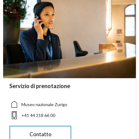
accessibility.sr-only.person_card_info
Servizio di prenotazione
accessibility.sr-only.museum
accessibility.sr-only.phone
Museo nazionale Zurigo
+41 44 218 66 00
Contatto