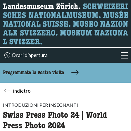
Ricerca
Qui è possibile cercare i contenuti della pagina.
Orari d’apertura
acc
Programmate la vostra visita
indietro
INTRODUZIONI PER INSEGNANTI
Swiss Press Photo 24 | World
Press Photo 2024