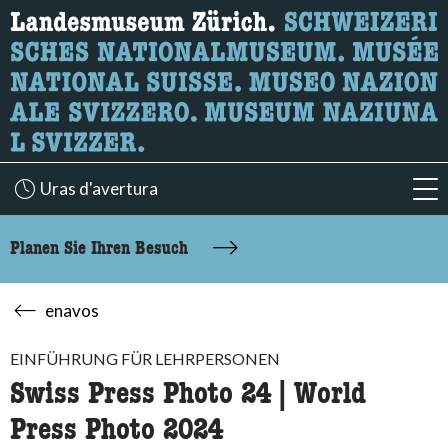
Wonach suchen Sie?
Hier können Sie nach Inhalten der Seite suchen.
Uras d'avertura
acc
Planen Sie Ihren Besuch
enavos
EINFÜHRUNG FÜR LEHRPERSONEN
Swiss Press Photo 24 | World
Press Photo 2024