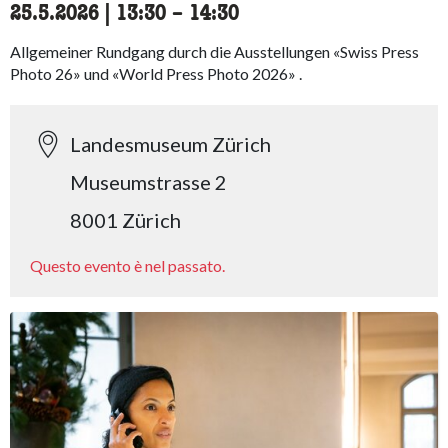
25.5.2026
|
13:30
accessibility.time_to
–
14:30
Allgemeiner Rundgang durch die Ausstellungen «Swiss Press
Photo 26» und «World Press Photo 2026» .
Landesmuseum Zürich
Museumstrasse 2
8001 Zürich
Questo evento è nel passato.