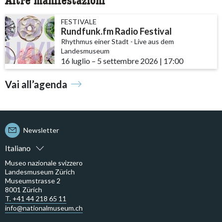
Altre manifestazioni
FESTIVALE
Rundfunk.fm Radio Festival
Rhythmus einer Stadt - Live aus dem
Landesmuseum
16 luglio
accessibility.time_to
–
5 settembre 2026
|
17:00
Vai all’agenda
Newsletter
Italiano
Museo nazionale svizzero
Landesmuseum Zürich
Museumstrasse 2
8001 Zürich
T. +41 44 218 65 11
info@nationalmuseum.ch