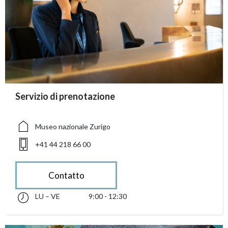
accessibility.sr-only.person_card_info
Servizio di prenotazione
accessibility.sr-only.museum
accessibility.sr-only.phone
Museo nazionale Zurigo
+41 44 218 66 00
Contatto
LU – VE
9:00 - 12:30
lunedì fino alle venerdì 09:00 - 12:30
accessibility.sr-only.opening_hours