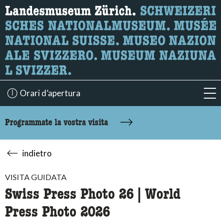
Ricerca
Qui è possibile cercare i contenuti della pagina.
Orari d’apertura
acc
Programmate la vostra visita
indietro
VISITA GUIDATA
Swiss Press Photo 26 | World
Press Photo 2026